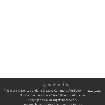
تعليم جديد
- This work is licensed under a
Creative Commons Attribution-
NonCommercial-ShareAlike 3.0 Unported License
© Copyright 2026, All Rights Reserved
Powered by
WordPress
| Designed by
TieLabs