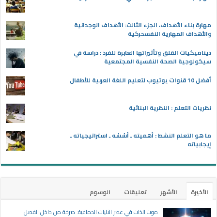
مهارة بناء الأهداف، الجزء الثالث: الأهداف الوجدانية
والأهداف المهارية النفسحركية
ديناميكيات القلق وتأثيراتها العابرة للفرد : دراسة في
سيكولوجية الصحة النفسية المجتمعية
أفضل 10 قنوات يوتيوب لتعليم اللغة العربية للأطفال
نظريات التعلم : النظرية البنائية
ما هو التعلم النشط : أهميته ـ أسُسُه ـ استراتيجياته ـ
إيجابياته
الأخيرة
الأشهر
تعليقات
الوسوم
موت الذات في عصر الآليات الدماغية: صرخة من داخل الفصل