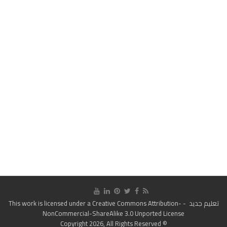
تعليم جديد
- This work is licensed under a
Creative Commons Attribution-
NonCommercial-ShareAlike 3.0 Unported License
© Copyright 2026, All Rights Reserved