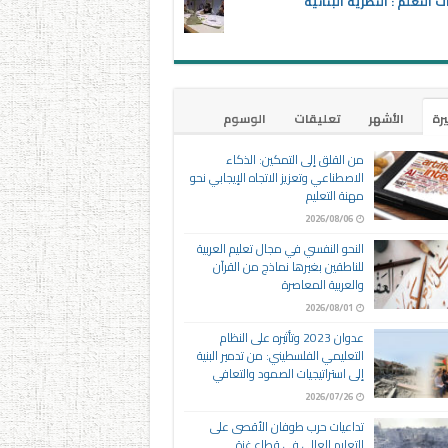
ت التعلم : النظرية البنائية
يرة
الأشهر
تعليقات
الوسوم
من القلق إلى التمكين: الذكاء
الاصطناعي وتعزيز الاتجاه الإيجابي نحو
مهنة التعليم
2026/08/06
النحو النفسي في مجال تعليم العربية
للناطقين بغيرها نماذج من القرآن
والعربية المعاصرة
2026/08/01
عدوان 2023 وتأثيره على النظام
التعليمي الفلسطيني: من تدمير البنية
إلى استراتيجيات الصمود والتعافي
2026/07/26
تداعيات حرب طوفان الأقصى على
التعليم العالي في قطاع غزة