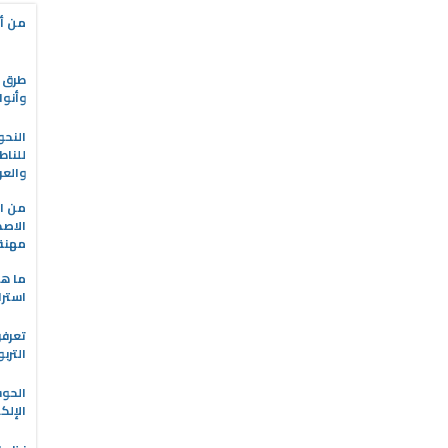
من أه
طرق ا
وأنوا
النحو
للناط
والعر
من ال
الاصط
مهنة 
ما هو
استرا
تعرفو
الترب
الحو
الإلك