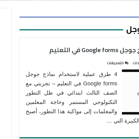
وجل
على
دات
التعليقات
4
4 طرق عملية لاستخدام نماذج جوجل
طرق
عملية
Google forms في التعليم – تجربتي مع
لاستخدام
الصف الثالث ابتدائي في ظل التطور
نماذج
التكنولوجي المستمر وحاجة المعلمين
جوجل
والمعلمات إلى مواكبة هذا التطور، أصبح
Google
forms
الكبيرة التي …
في
التعليم