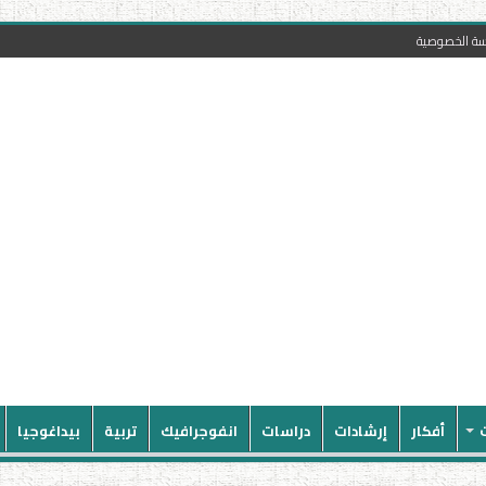
سة الخصوصية
أفكار
إرشادات
دراسات
انفوجرافيك
تربية
بيداغوجيا