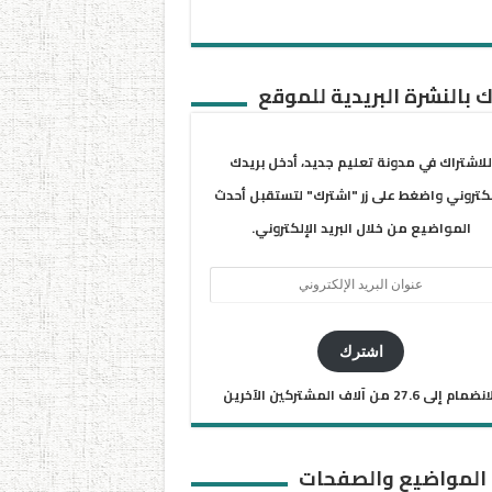
 بالنشرة البريدية للموقع
للاشتراك في مدونة تعليم جديد، أدخل بريدك
لكتروني واضغط على زر "اشترك" لتستقبل أحدث
المواضيع من خلال البريد الإلكتروني.
ان
يد
كتروني
اشترك
ضمام إلى 27.6 من آلاف المشتركين الآخرين
 المواضيع والصفحات