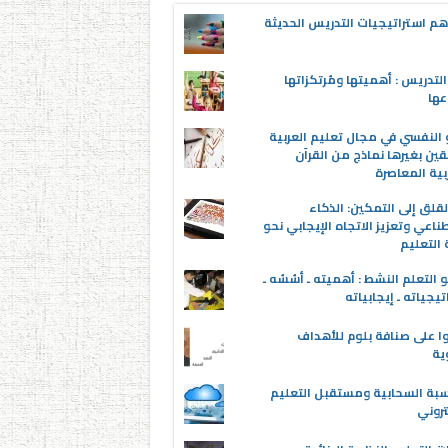
م استراتيجيات التدريس الحديثة
لتدريس : أهميتها ومُرتكزاتها
عها
 النفسي في مجال تعليم العربية
قين بغيرها نماذج من القرآن
بية المعاصرة
قلق إلى التمكين: الذكاء
ناعي وتعزيز الاتجاه الإيجابي نحو
التعليم
 التعلم النشط : أهميته ـ أسُسُه ـ
تيجياته ـ إيجابياته
ا على صنافة بلوم للأهداف
وية
سبة السحابية ومستقبل التعليم
تروني