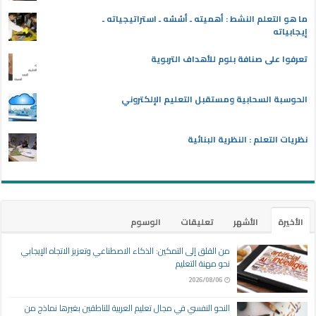
ما هو التعلم النشط : أهميته ـ أسُسُه ـ استراتيجياته ـ
إيجابياته
تعرفوا على صنافة بلوم للأهداف التربوية
الحوسبة السحابية ومستقبل التعليم الإلكتروني
نظريات التعلم : النظرية البنائية
الأخيرة
الأشهر
تعليقات
الوسوم
من القلق إلى التمكين: الذكاء الاصطناعي وتعزيز الاتجاه الإيجابي
نحو مهنة التعليم
2026/08/06
النحو النفسي في مجال تعليم العربية للناطقين بغيرها نماذج من