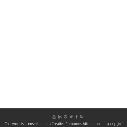
تعليم جديد
- This work is licensed under a
Creative Commons Attribution-