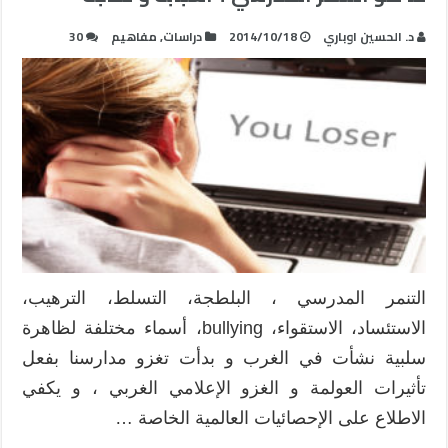
د. الحسين اوباري
2014/10/18
دراسات
,
مفاهيم
30
التنمر المدرسي ، البلطجة، التسلط، الترهيب،
الاستئساد، الاستقواء، bullying، أسماء مختلفة لظاهرة
سلبية نشأت في الغرب و بدأت تغزو مدارسنا بفعل
تأثيرات العولمة و الغزو الإعلامي الغربي ، و يكفي
الاطلاع على الإحصائيات العالمية الخاصة …