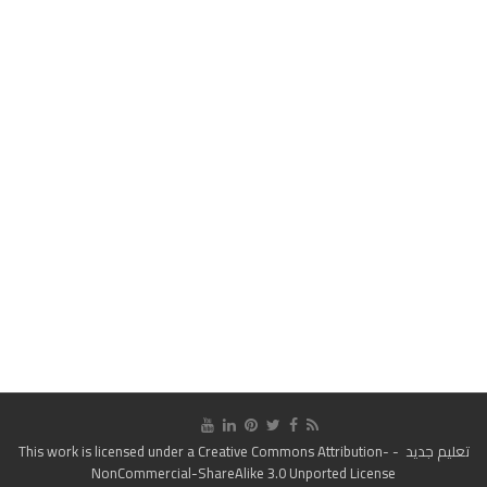
تعليم جديد
- This work is licensed under a
Creative Commons Attribution-
NonCommercial-ShareAlike 3.0 Unported License