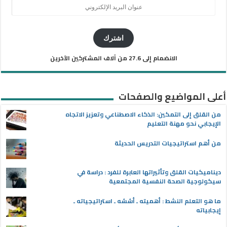
عنوان
البريد
الإلكتروني
اشترك
الانضمام إلى 27.6 من آلاف المشتركين الآخرين
أعلى المواضيع والصفحات
من القلق إلى التمكين: الذكاء الاصطناعي وتعزيز الاتجاه
الإيجابي نحو مهنة التعليم
من أهم استراتيجيات التدريس الحديثة
ديناميكيات القلق وتأثيراتها العابرة للفرد : دراسة في
سيكولوجية الصحة النفسية المجتمعية
ما هو التعلم النشط : أهميته ـ أسُسُه ـ استراتيجياته ـ
إيجابياته