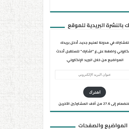
 بالنشرة البريدية للموقع
للاشتراك في مدونة تعليم جديد، أدخل بريدك
لكتروني واضغط على زر "اشترك" لتستقبل أحدث
المواضيع من خلال البريد الإلكتروني.
ان
يد
كتروني
اشترك
ضمام إلى 27.6 من آلاف المشتركين الآخرين
 المواضيع والصفحات