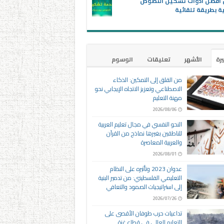
ن أفضل أدوات تشكيل النصوص
ية بطريقة تلقائية
يرة
الأشهر
تعليقات
الوسوم
من القلق إلى التمكين: الذكاء
الاصطناعي وتعزيز الاتجاه الإيجابي نحو
مهنة التعليم
2026/08/06
النحو النفسي في مجال تعليم العربية
للناطقين بغيرها نماذج من القرآن
والعربية المعاصرة
2026/08/01
عدوان 2023 وتأثيره على النظام
التعليمي الفلسطيني: من تدمير البنية
إلى استراتيجيات الصمود والتعافي
2026/07/26
تداعيات حرب طوفان الأقصى على
التعليم العالي في قطاع غزة