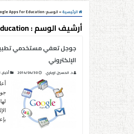
الرئيسية
»
الوسم:
ogle Apps for Education
أرشيف الوسم :
Education
جوجل تعفي مستخدمي تطبيقات
الإلكتروني
د. الحسين اوباري
2014/04/30
أخبار
,
ا
أعل
لها
الإ
بإع