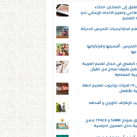
قلق إلى التمكين: الذكاء
ناعي وتعزيز الاتجاه الإيجابي نحو
التعليم
م استراتيجيات التدريس الحديثة
لتدريس : أهميتها ومُرتكزاتها
عها
 النفسي في مجال تعليم العربية
قين بغيرها نماذج من القرآن
بية المعاصرة
أفضل 10 قنوات يوتيوب لتعليم اللغة
ية للأطفال
ب الإشراف التربوي و أهدافه
تطبيق نموذج SAMR و TPACK لدمج
ية داخل الفصول الدراسية