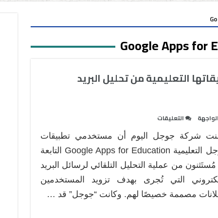
Go
Google Apps for 
ها التعليمية من تحليل البريد
على
لواجهة
التعليقات
جوجل
نت شركة جوجل اليوم أن مستخدمي تطبيقات
تعفي
مستخدمي
جوجل التعليمية Google Apps for Education التابعة
تطبيقاتها
 مُستَثنون من عملية التحليل التلقائي لرسائل البريد
التعليمية
لكتروني التي تُجرى بهدف تزويد المستخدمين
من
لانات مصممة خصيصًا لهم. وكانت “جوجل” قد …
تحليل
البريد