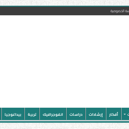
سة الخصوصية
أفكار
إرشادات
دراسات
انفوجرافيك
تربية
بيداغوجيا