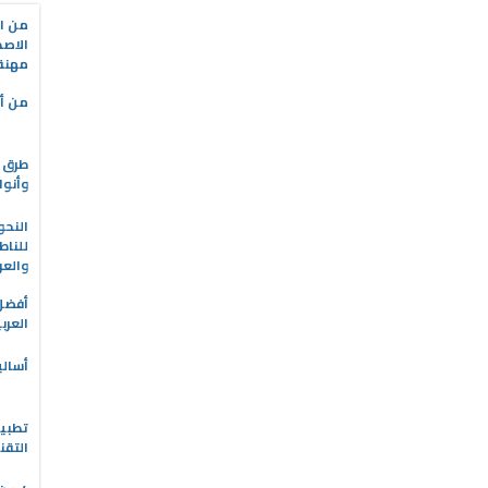
من ال
الاصط
مهنة 
من أه
طرق ا
وأنوا
النحو
للناط
والعر
العرب
أسالي
التقن