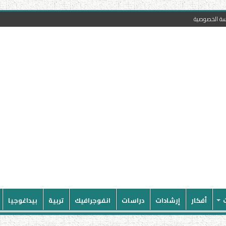
سة الخصوصية
أفكار
إرشادات
دراسات
انفوجرافيك
تربية
بيداغوجيا