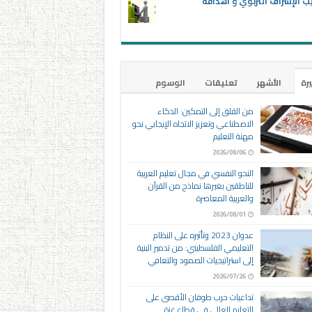
ب الإشراف التربوي و أهدافه
يرة
الأشهر
تعليقات
الوسوم
من القلق إلى التمكين: الذكاء
الاصطناعي وتعزيز الاتجاه الإيجابي نحو
مهنة التعليم
2026/08/06
النحو النفسي في مجال تعليم العربية
للناطقين بغيرها نماذج من القرآن
والعربية المعاصرة
2026/08/01
عدوان 2023 وتأثيره على النظام
التعليمي الفلسطيني: من تدمير البنية
إلى استراتيجيات الصمود والتعافي
2026/07/26
تداعيات حرب طوفان الأقصى على
التعليم العالي في قطاع غزة