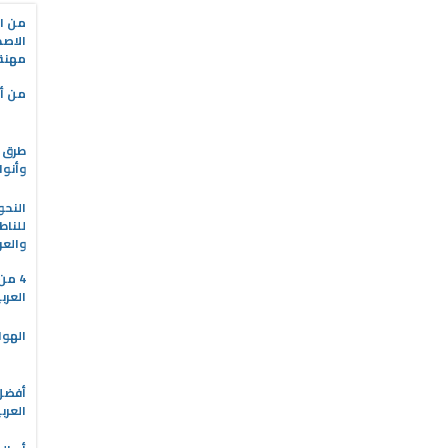
من ال
الاصط
مهنة 
من أه
طرق ا
وأنوا
النحو
للناط
والعر
4 م
العرب
الهوا
العرب