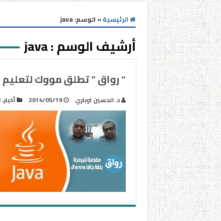
الرئيسية
»
الوسم:
java
أرشيف الوسم :
java
” رواق ” تطلق مووك لتعليم ال
د. الحسين اوباري
2014/05/19
أخبار
,
ا