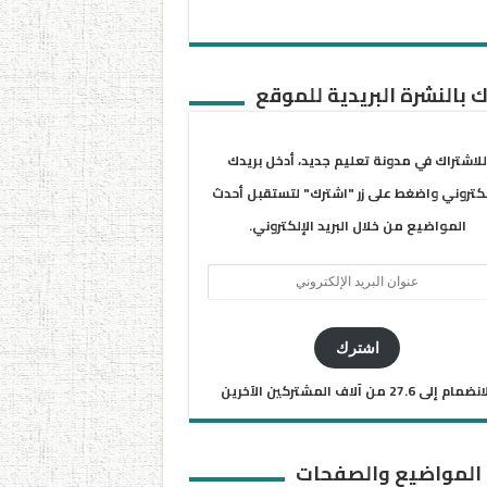
 بالنشرة البريدية للموقع
للاشتراك في مدونة تعليم جديد، أدخل بريدك
لكتروني واضغط على زر "اشترك" لتستقبل أحدث
المواضيع من خلال البريد الإلكتروني.
ان
يد
كتروني
اشترك
ضمام إلى 27.6 من آلاف المشتركين الآخرين
 المواضيع والصفحات