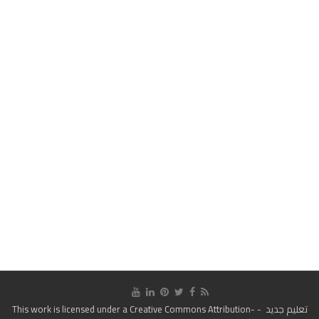
تعليم جديد
- This work is licensed under a
Creative Commons Attribution-