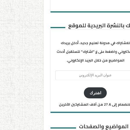
 بالنشرة البريدية للموقع
للاشتراك في مدونة تعليم جديد، أدخل بريدك
لكتروني واضغط على زر "اشترك" لتستقبل أحدث
المواضيع من خلال البريد الإلكتروني.
ان
يد
كتروني
اشترك
ضمام إلى 27.6 من آلاف المشتركين الآخرين
 المواضيع والصفحات