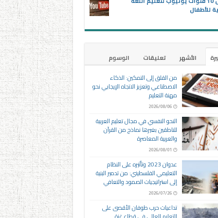
أفضل 10 قنوات يوتيوب لتعليم اللغة
ية للأطفال
يرة
الأشهر
تعليقات
الوسوم
من القلق إلى التمكين: الذكاء
الاصطناعي وتعزيز الاتجاه الإيجابي نحو
مهنة التعليم
2026/08/06
النحو النفسي في مجال تعليم العربية
للناطقين بغيرها نماذج من القرآن
والعربية المعاصرة
2026/08/01
عدوان 2023 وتأثيره على النظام
التعليمي الفلسطيني: من تدمير البنية
إلى استراتيجيات الصمود والتعافي
2026/07/26
تداعيات حرب طوفان الأقصى على
التعليم العالي في قطاع غزة