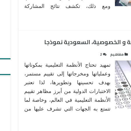
الرياضيات
ومع ذلك، تكشف نتائج المشاركة
والعلوم:
مواءمة
الأساليب
التعليمية
مع
مية و الخصوصية، السعودية نموذجا
مقاييس
التقييم
مفاهيم
2
الدولية
تمهيد تحتاج الأنظمة التعليمية بمكوناتها
(TIMSS
،
وعملياتها ومخرجاتها إلى تقييم مستمر،
PISA،
بهدف تحسينها وتطويرها، لذا تعتبر
وغيرها
الاختبارات الدولية من أبرز مظاهر تقييم
)
مغلقة
الأنظمة التعليمية في العالم، وخاصة لما
تتمتع به الجهات التي تشرف عليها من