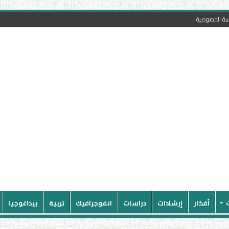
سة الخصوصية
أفكار
إرشادات
دراسات
انفوجرافيك
تربية
بيداغوجيا