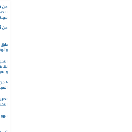
من ال
الاصط
مهنة 
من أه
طرق ا
وأنوا
النحو
للناط
والعر
4 م
العرب
التقن
الهوا