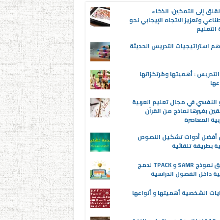
قلق إلى التمكين: الذكاء
ناعي وتعزيز الاتجاه الإيجابي نحو
التعليم
م استراتيجيات التدريس الحديثة
لتدريس : أهميتها ومُرتكزاتها
عها
 النفسي في مجال تعليم العربية
قين بغيرها نماذج من القرآن
بية المعاصرة
ن أفضل أدوات تشكيل النصوص
ية بطريقة تلقائية
تطبيق نموذج SAMR و TPACK لدمج
ية داخل الفصول الدراسية
يات الشخصية أهميتها و أنواعها