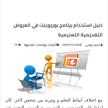
دليل استخدام برنامج بوربوينت في العروض
التقديمية التعليمية
نجيب زوحى
2015/12/29
أدوات
,
إرشادات
,
الواجهة
12
مع اختلاف أنماط التعلم و وتيرته من شخص لآخر، كان
لزاما على المدرسين و المدربين و المربين البحث عن