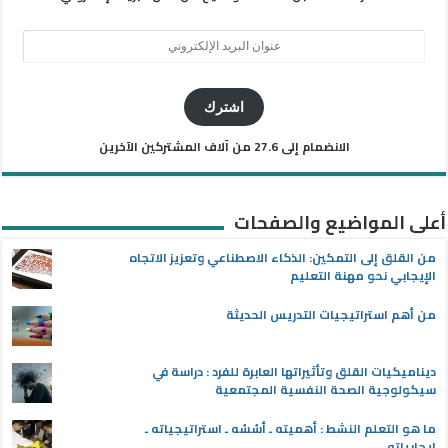
عنوان
البريد
الإلكتروني
اشترك
الانضمام إلى 27.6 من آلاف المشتركين الآخرين
أعلى المواضيع والصفحات
من القلق إلى التمكين: الذكاء الاصطناعي وتعزيز الاتجاه
الإيجابي نحو مهنة التعليم
من أهم استراتيجيات التدريس الحديثة
ديناميكيات القلق وتأثيراتها العابرة للفرد : دراسة في
سيكولوجية الصحة النفسية المجتمعية
ما هو التعلم النشط : أهميته ـ أسُسُه ـ استراتيجياته ـ
إيجابياته