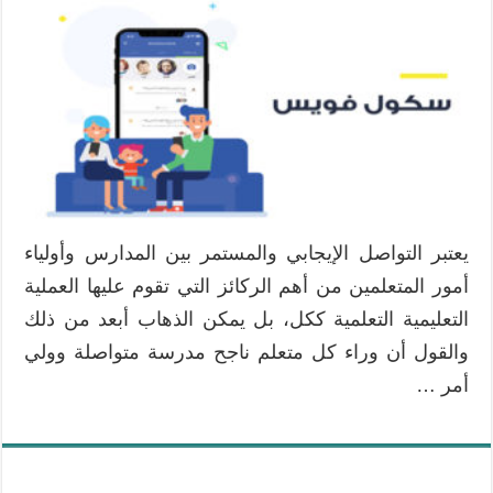
فويس
Schoolvoice
،
حلول
رائدة
لتسهيل
التواصل
بين
المدارس
وأولياء
يعتبر التواصل الإيجابي والمستمر بين المدارس وأولياء
الأمور
أمور المتعلمين من أهم الركائز التي تقوم عليها العملية
مغلقة
التعليمية التعلمية ككل، بل يمكن الذهاب أبعد من ذلك
والقول أن وراء كل متعلم ناجح مدرسة متواصلة وولي
أمر …