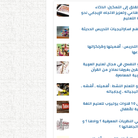
قلق إلى التمكين: الذكاء
ناعي وتعزيز الاتجاه الإيجابي نحو
التعليم
م استراتيجيات التدريس الحديثة
لتدريس : أهميتها ومُرتكزاتها
عها
 النفسي في مجال تعليم العربية
قين بغيرها نماذج من القرآن
بية المعاصرة
 التعلم النشط : أهميته ـ أسُسُه ـ
تيجياته ـ إيجابياته
أفضل 10 قنوات يوتيوب لتعليم اللغة
ية للأطفال
 النظريات المعرفية ؟ روادها ؟ و
تجاهاتها ؟