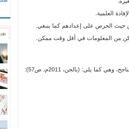
أسالي
يره.
فادة العلمية.
 من حيث الحرص على إعدادهم كما ينبغي.
الأخ
مكن من المعلومات في أقل وقت ممكن.
هي كما يلي: (يالجن، 2011م، ص57):