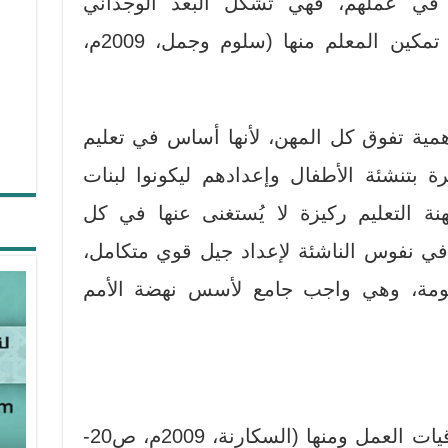
 في عملهم، فهي تشكل البعد الوجداني
لشخصية المعلم، وعليه ينبغي تمكين المعلم منها (سلوم وجمل، 2009م،
أهمية تفوق كل المهن، لأنها أساس في تعليم
 بتنشئة الأطفال وإعدادهم ليكونوا لبنات
نة التعليم ركيزة لا يُستغنى عنها في كل
في نفوس الناشئة لإعداد جيل قوي متكامل،
ومة، وهي واجب جامع لأسس نهضة الأمم
هناك العديد من التعاريف لأخلاقيات العمل ومنها (السكارنة، 2009م، ص20-