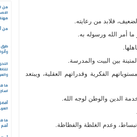
من ال
الاصط
مهنة 
الضعيف، فلابد من رعايته.
من أه
ما أمر الله ورسوله به.
طرق ا
هلها.
وأنوا
متينة بين البيت والمدرسة.
النحو
للناط
وياتهم الفكرية وقدراتهم العقلية، ويبتعد
والعر
ما هو
استرا
دمة الدين والوطن لوجه الله.
العرب
ما هي
انبساط، وعدم الغلظة والفظاظة.
أهم ا