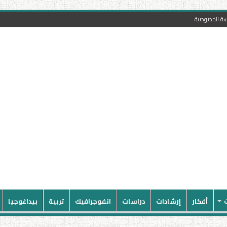
سة الخصوصية
أفكار
إرشادات
دراسات
انفوجرافيك
تربية
بيداغوجيا