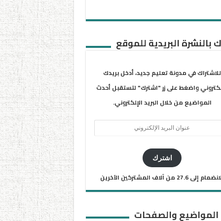
 بالنشرة البريدية للموقع
للاشتراك في مدونة تعليم جديد، أدخل بريدك
لكتروني واضغط على زر "اشترك" لتستقبل أحدث
المواضيع من خلال البريد الإلكتروني.
ان
يد
كتروني
اشترك
ضمام إلى 27.6 من آلاف المشتركين الآخرين
 المواضيع والصفحات