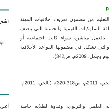
م
لتعليم من مضمون تعريف أخلاقيات المهنة
اشترك
فة السلوكيات القيمية والحسنة التي يتصف
ة بالعمل مباشرة سواء كانت اجتماعية أو
الإ
 والتي تشكل في مضمونها القواعد الأخلاقية
2009م، ص342).
عنو
البر
الإل
من أهم واجباته الأخلاقية (التونجي، 2011م، ص318-320)، (يالجن، 2011م،
الان
أعلى
العلمي والتربوي، وقدوة لطلابه خاصة