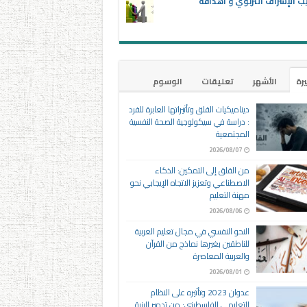
ب الإشراف التربوي و أهدافه
يرة
الأشهر
تعليقات
الوسوم
ديناميكيات القلق وتأثيراتها العابرة للفرد
: دراسة في سيكولوجية الصحة النفسية
المجتمعية
2026/08/07
من القلق إلى التمكين: الذكاء
الاصطناعي وتعزيز الاتجاه الإيجابي نحو
مهنة التعليم
2026/08/06
النحو النفسي في مجال تعليم العربية
للناطقين بغيرها نماذج من القرآن
والعربية المعاصرة
2026/08/01
عدوان 2023 وتأثيره على النظام
التعليمي الفلسطيني: من تدمير البنية