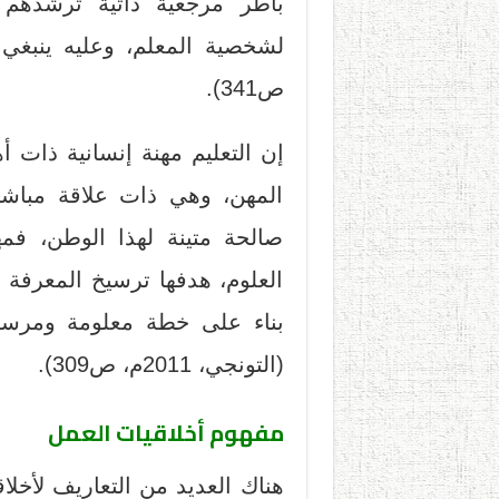
بأطر مرجعية ذاتية ترشدهم
ص341).
إن التعليم مهنة إنسانية ذات 
المهن، وهي ذات علاقة مباشرة
صالحة متينة لهذا الوطن، فمه
العلوم، هدفها ترسيخ المعرفة 
بناء على خطة معلومة ومرس
(التونجي، 2011م، ص309).
مفهوم أخلاقيات العمل