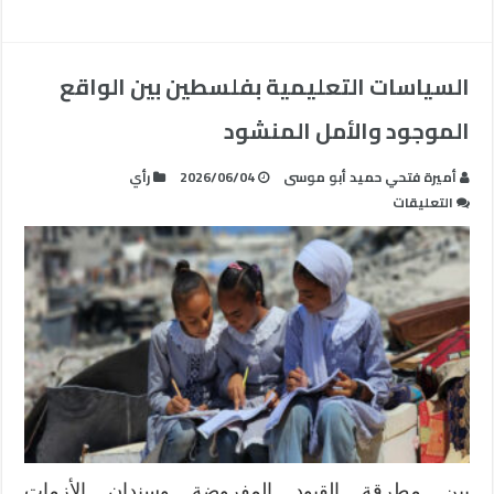
السياسات التعليمية بفلسطين بين الواقع
الموجود والأمل المنشود
أميرة فتحي حميد أبو موسى
2026/06/04
رأي
على
التعليقات
السياسات
التعليمية
بفلسطين
بين
الواقع
الموجود
والأمل
المنشود
مغلقة
بين مطرقة القيود المفروضة وسندان الأزمات