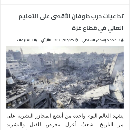
تداعيات حرب طوفان الأقصى على التعليم
العالي في قطاع غزة
على
د. محمد إسحق السلطي
2026/07/25
رأي
التعليقات
تداعيات
حرب
طوفان
الأقصى
على
التعليم
العالي
في
قطاع
غزة
مغلقة
يشهد العالم اليوم واحدة من أبشع المجازر البشرية على
مر التاريخ، شعبُ أعزل يتعرض للقتل والتشريد