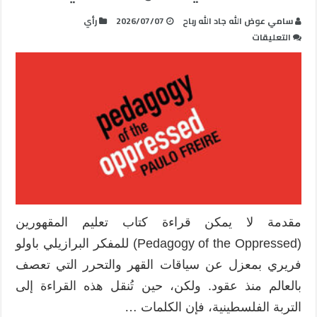
سامي عوض الله جاد الله رباح
2026/07/07
رأي
على
التعليقات
قراءة
في
كتاب
تعليم
المقهورين
:
حين
تصبح
الأبجدية
سلاحًا
في
مقدمة لا يمكن قراءة كتاب تعليم المقهورين
الواقع
(Pedagogy of the Oppressed) للمفكر البرازيلي باولو
الفلسطيني
مغلقة
فريري بمعزل عن سياقات القهر والتحرر التي تعصف
بالعالم منذ عقود. ولكن، حين تُنقل هذه القراءة إلى
التربة الفلسطينية، فإن الكلمات …