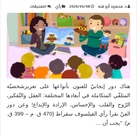
على
د. محمود أبو فنه
2026/04/08
رأي
التعليقات
الحكاية
الشعبية
مصدر
للمتعة
ووسيلة
للعلاج
النفسيّ!
مغلقة
هناك دور إيجابيّ للفنون بأنواعها على تعزيزشخصيّة
المتلقّي المتكاملة في أبعادها المختلفة: العقل والتّفكير،
الرّوح والقلب والإحساس، الإرادة والإبداع! وعن دور
الفنّ نقرأ رأي الفيلسوف سقراط (470 ق. م – 399 ق.
م): “يجب أن …