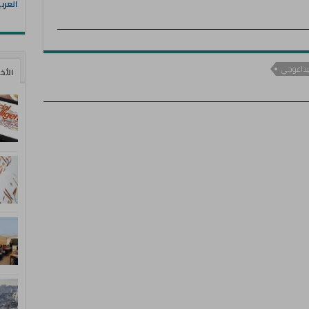
العرب
بيداغوجي
الأخ