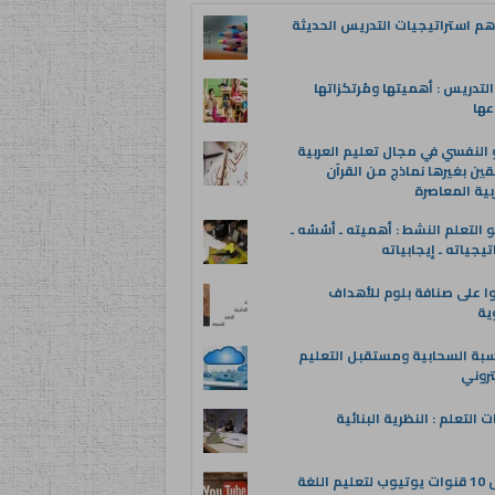
م استراتيجيات التدريس الحديثة
لتدريس : أهميتها ومُرتكزاتها
عها
 النفسي في مجال تعليم العربية
قين بغيرها نماذج من القرآن
بية المعاصرة
 التعلم النشط : أهميته ـ أسُسُه ـ
تيجياته ـ إيجابياته
ا على صنافة بلوم للأهداف
وية
سبة السحابية ومستقبل التعليم
تروني
ت التعلم : النظرية البنائية
أفضل 10 قنوات يوتيوب لتعليم اللغة