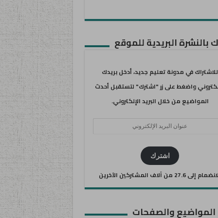
 بالنشرة البريدية للموقع
للاشتراك في مدونة تعليم جديد، أدخل بريدك
لكتروني واضغط على زر "اشترك" لتستقبل أحدث
المواضيع من خلال البريد الإلكتروني.
ان
يد
كتروني
اشترك
ضمام إلى 27.6 من آلاف المشتركين الآخرين
 المواضيع والصفحات