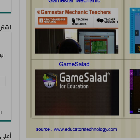
اشترك
الإ
عنو
البر
الإل
الان
أعلى