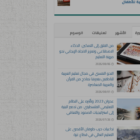
ية للأطفال
يرة
الأشهر
تعليقات
الوسوم
من القلق إلى التمكين: الذكاء
الاصطناعي وتعزيز الاتجاه الإيجابي نحو
مهنة التعليم
2026/08/06
النحو النفسي في مجال تعليم العربية
للناطقين بغيرها نماذج من القرآن
والعربية المعاصرة
2026/08/01
عدوان 2023 وتأثيره على النظام
التعليمي الفلسطيني: من تدمير البنية
إلى استراتيجيات الصمود والتعافي
2026/07/26
تداعيات حرب طوفان الأقصى على
التعليم العالي في قطاع غزة