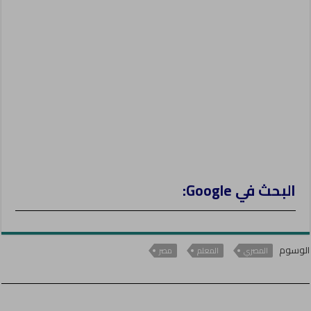
e
r
البحث في Google:
الوسوم
المصري
المعلم
مصر