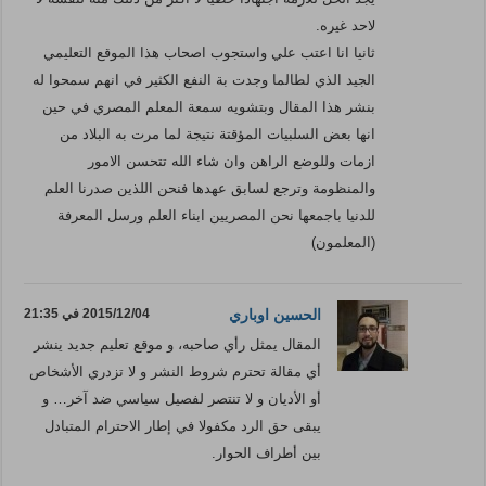
لاحد غيره.
ثانيا انا اعتب علي واستجوب اصحاب هذا الموقع التعليمي
الجيد الذي لطالما وجدت بة النفع الكثير في انهم سمحوا له
بنشر هذا المقال وبتشويه سمعة المعلم المصري في حين
انها بعض السلبيات المؤقتة نتيجة لما مرت به البلاد من
ازمات وللوضع الراهن وان شاء الله تتحسن الامور
والمنظومة وترجع لسابق عهدها فنحن اللذين صدرنا العلم
للدنيا باجمعها نحن المصريين ابناء العلم ورسل المعرفة
(المعلمون)
الحسين اوباري
2015/12/04 في 21:35
المقال يمثل رأي صاحبه، و موقع تعليم جديد ينشر
أي مقالة تحترم شروط النشر و لا تزدري الأشخاص
أو الأديان و لا تنتصر لفصيل سياسي ضد آخر… و
يبقى حق الرد مكفولا في إطار الاحترام المتبادل
بين أطراف الحوار.