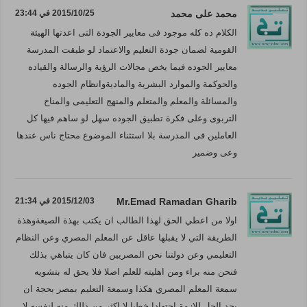
محمد على محمد
2015/10/25 في 23:44
الكلام ده كله موجود فى معايير الجودة التى اعدتها الهيئة
القومية لضمان جودة التعليم والاعتماد لو طبقت المدرسة
معايير الجوده فيما يخص مجالات الرؤية والرسالة والقياده
والحوكمة والموارد البشرية والماديةوانظام الجوده
والمسائلة والمعلم والمتعلم والمنهج التعليمى والمناخ
التربوى وعلى فكرة تطبيق الجوده سهل لو ساهم فيها كل
العاملين فى المدرسة بلا استثناء الموضوع محتاج ناس عندها
وعى وضمير
Mr.Emad Ramadan Gharib
2015/12/03 في 21:34
اولا من اعطي الحق لهذا الطالب ان يكتب بهذة الصيغةوهذة
الطريقة التي لا يقبلها عاقل عن المعلم المصري وعن النظام
التعليمي وعن دولتنا نحن المصريين فان كان يتباهي بذلك
فنحن منه براء ومن اهليته للعلم اصلا فلا يحق له بتشويه
سمعة المعلم المصري هكذا وسمعة التعليم بمصر بحجة ان
يجد الحل للازمة اجتهادا خطيا لا اكثر من ذللك منه لنفسه لا