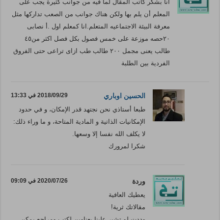
انا بشكر كاتب المقال لما فيه من جوانب كثيرة يجب على
المعلم أن يلم بها ولكن هناك جوانب من الصعب تداركها مثل
معرفة البيئة الاجتماعيه المتعلم.انا كمعلم اول .أ نصابى
٢٠حصه موزعة على خمس فصول بكل فصل اكثر من٤٥
طالب يعنى مجمل ٢٠٠ طالب طب ازاى تراعى حتى الفروق
الفردية بين الطلبة
الحسين اوباري
2018/09/29 في 13:33
طبعا أستاذي نحن نجتهد قدر الإمكان، و في حدود
الإمكانيات الذاتية و المادية المتاحة، و ما وراء ذلك:
لا يكلف الله نفسا إلا وسعها.
شكرا لمرورك
وردة
2020/07/26 في 09:09
يعطيك العافية
مقالاتك ثرية!
وددت لو تشير علينا بعناوين لكتب ومراجع يمكن