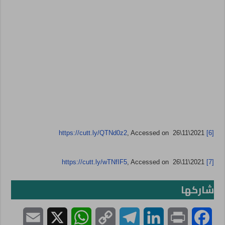
https://cutt.ly/QTNd0z2
, Accessed on 26\11\2021
[6]
https://cutt.ly/wTNfIF5
, Accessed on 26\11\2021
[7]
شاركها
E
X
W
C
T
L
P
F