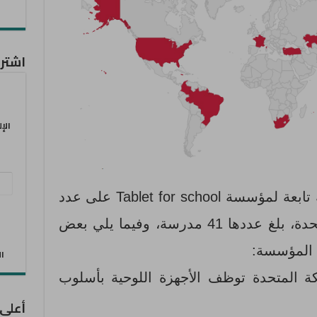
اشترك
الإ
عنو
أجريت بحوث مستقلة تابعة لمؤسسة Tablet for school على عدد
البر
من المدارس في المملكة المتحدة، بلغ عددها 41 مدرسة، وفيما يلي بعض
الإل
ه المؤسسة:
الان
ة المتحدة توظف الأجهزة اللوحية بأسلوب
أعلى