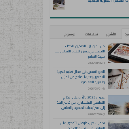
ت التعلم : النظرية البنائية
يرة
الأشهر
تعليقات
الوسوم
من القلق إلى التمكين: الذكاء
الاصطناعي وتعزيز الاتجاه الإيجابي نحو
مهنة التعليم
2026/08/06
النحو النفسي في مجال تعليم العربية
للناطقين بغيرها نماذج من القرآن
والعربية المعاصرة
2026/08/01
عدوان 2023 وتأثيره على النظام
التعليمي الفلسطيني: من تدمير البنية
إلى استراتيجيات الصمود والتعافي
2026/07/26
تداعيات حرب طوفان الأقصى على
التعليم العالي في قطاع غزة