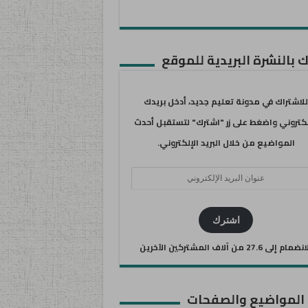
 بالنشرة البريدية للموقع
للاشتراك في مدونة تعليم جديد، أدخل بريدك
لكتروني واضغط على زر "اشترك" لتستقبل أحدث
المواضيع من خلال البريد الإلكتروني.
ان
يد
كتروني
اشترك
ضمام إلى 27.6 من آلاف المشتركين الآخرين
 المواضيع والصفحات