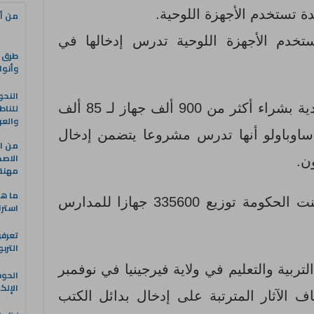
من أه
ستخدم الأجهزة اللوحية تدرس إدخالها في
طرق ا
وأنوا
النحو
قامت الحكومة الاتحادية بشراء أكثر من 900 ألف جهاز لـ 85 ألف
للناط
والعر
ساوباولو أنها تدرس مشروعا يتضمن إدخال
من ال
الاصط
مهنة 
ما هو
في فبرابر 2014 أعلنت الحكومة توزيع 335600 جهازا للمدارس
استرا
تعرفو
الترب
تربية والتعليم في ولاية فيرجينيا في نوفمبر
الحو
الإلك
اف الآثار المترتبة على إدخال بدائل الكتب