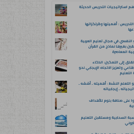
م استراتيجيات التدريس الحديثة
لتدريس : أهميتها ومُرتكزاتها
عها
 النفسي في مجال تعليم العربية
قين بغيرها نماذج من القرآن
بية المعاصرة
قلق إلى التمكين: الذكاء
ناعي وتعزيز الاتجاه الإيجابي نحو
التعليم
 التعلم النشط : أهميته ـ أسُسُه ـ
تيجياته ـ إيجابياته
ا على صنافة بلوم للأهداف
وية
سبة السحابية ومستقبل التعليم
تروني