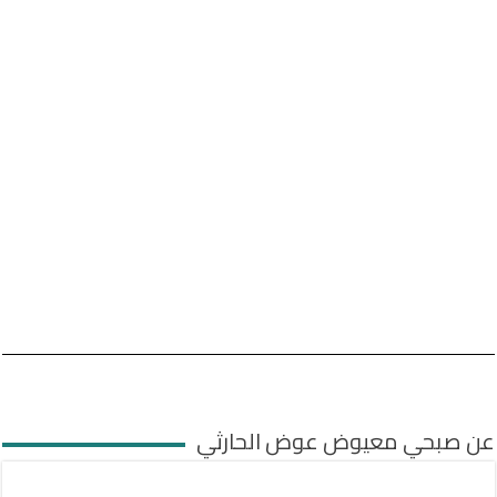
عن صبحي معيوض عوض الحارثي