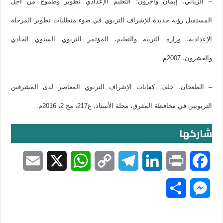
– الزياني، إيمان وآخرون: التعليم الإعدادي تطوير وطموح من أجل
المستقبل رؤية جديدة للإشراف التربوي في ضوء متطلبات تطوير المرحلة
الإعدادية، وزارة التربية والتعليم، المؤتمر التربوي السنوي الحادي
والعشرون، 2007م.
– الطعجان، خلف: كفايات الإشراف التربوي المعاصر لدى المشرفين
التربويين في محافظة المفرق، مجلة الأستاذ، ع217، مج 2، 2016م.
شاركها
E
X
W
C
T
L
P
F
m
h
o
e
i
r
a
S
M
a
a
p
l
n
i
c
h
e
i
t
y
e
k
n
e