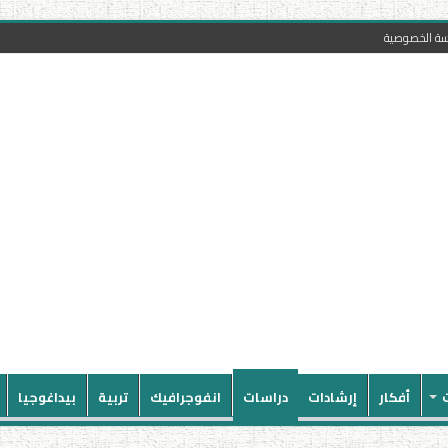
سة الخصوصية
أفكار
إرشادات
دراسات
انفوجرافيك
تربية
بيداغوجيا