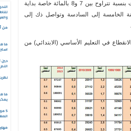
كانت في السبعينات والثمانينات بنسبة تتراوح بين 7 و8 بالمائة خاصة بداية
النحو
للناط
سنة الخامسة إلى السادسة وتواصل ذك إلى
والعر
من أه
انقطاع في التعليم الأساسي (الابتدائي) من
ما هو
استرا
حين ت
النص 
نظريا
ما هي
يمكن 
5 مو
الصغا
مهارة