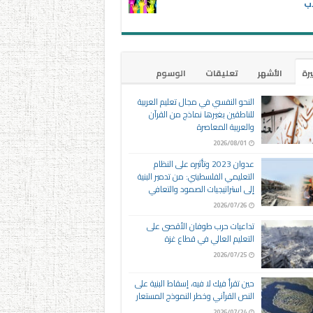
اب
يرة
الأشهر
تعليقات
الوسوم
النحو النفسي في مجال تعليم العربية
للناطقين بغيرها نماذج من القرآن
والعربية المعاصرة
2026/08/01
عدوان 2023 وتأثيره على النظام
التعليمي الفلسطيني: من تدمير البنية
إلى استراتيجيات الصمود والتعافي
2026/07/26
تداعيات حرب طوفان الأقصى على
التعليم العالي في قطاع غزة
2026/07/25
حين تقرأ فيك لا فيه، إسقاط البنية على
النص القرآني وخطر النموذج المستعار
2026/07/24