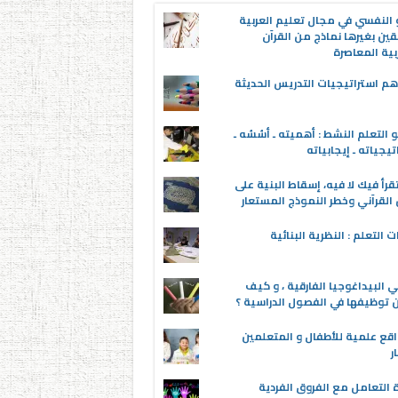
 النفسي في مجال تعليم العربية
قين بغيرها نماذج من القرآن
بية المعاصرة
م استراتيجيات التدريس الحديثة
 التعلم النشط : أهميته ـ أسُسُه ـ
تيجياته ـ إيجابياته
قرأ فيك لا فيه، إسقاط البنية على
القرآني وخطر النموذج المستعار
ت التعلم : النظرية البنائية
 البيداغوجيا الفارقية ، و كيف
توظيفها في الفصول الدراسية ؟
اقع علمية للأطفال و المتعلمين
ر
 التعامل مع الفروق الفردية