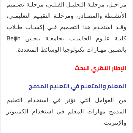
مراحـل، مرحلـة التحليـل القبلـي، مرحلـة تصـميم
الأنشـطة والمصـادر، ومرحلـة التقيـيم التعليمـي،
وقـد استخدم هذا التصميم فـي إكسـاب طـلاب
كليـة علـوم الحاسـب بجامعـة بيجـين Beijin
بالصـين مهـارات تكنولوجيا الوسائط المتعددة.
الإطار النظري البحث
المعلم والمتعلم في التعليم المدمج
من العوامل التي تؤثر في استخدام التعليم
المدمج مهارات المعلم في استخدام الكمبيوتر
والإنترنت.