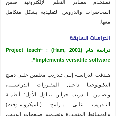
تستخدم مصادر التعلم الإلكترونية ضمن
المحاضرات والدروس التقليدية بشكل متكامل
معها.
الدراسات السابقة
دراسة هام (Ham, 2001) : “Project teach
Implements versatile software”.
هـدفت الدراسـة إلـى تـدريب معلمين علـى دمـج
التكنولوجيـا داخـل المقـررات الدراســية،
وتضـمن التـدريب جزأين تنـاول الأول: أنظمـة
التـدريب علـى بـرامج (الميكروسـوفت)
والوسـائط المتعـددة وتصـميم صـفحات الويـب،