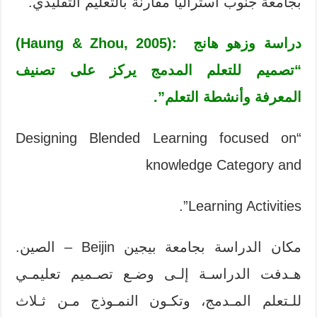
بجامعة جنوب استراليا مقارنة بالتعليم التقليدي.
دراسة وزهو هانج :(Haung & Zhou, 2005)
“تصميم للتعلم المدمج يركز على تصنيف
المعرفة وأنشطة التعلم”.
“Designing Blended Learning focused on
knowledge Category and
Learning Activities”.
مكان الدراسة بجامعة بيجين Beijin – الصين.
هـدفت الدراسـة إلـى وضـع تصـميم تعليمـي
للـتعلم المـدمج، وتكـون النمـوذج مـن ثـلاث