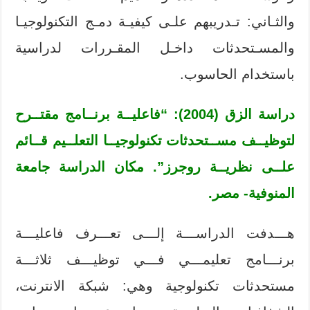
والثـاني: تـدريبهم علـى كيفيـة دمـج التكنولوجيـا
والمسـتحدثات داخـل المقـررات لدراسية
باستخدام الحاسوب.
دراسة الزق (2004): “فاعليــة برنــامج مقتــرح
لتوظيــف مســتحدثات تكنولوجيــا التعلــيم قــائم
علــى نظريــة روجرز”. مكان الدراسة جامعة
المنوفية- مصر.
هـــدفت الدراســـة إلـــى تعـــرف فاعليـــة
برنـــامج تعليمـــي فـــي توظيـــف ثلاثـــة
مستحدثات تكنولوجية وهي: شبكة الانترنت،