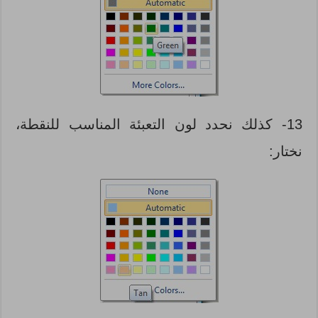
13- كذلك نحدد لون التعبئة المناسب للنقطة،
نختار: