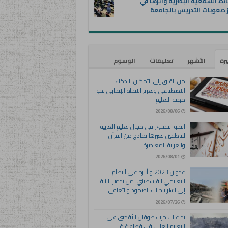
ئط السمعية البصرية وأثرها في
 صعوبات التدريس بالجامعة
يرة
الأشهر
تعليقات
الوسوم
من القلق إلى التمكين: الذكاء
الاصطناعي وتعزيز الاتجاه الإيجابي نحو
مهنة التعليم
2026/08/06
النحو النفسي في مجال تعليم العربية
للناطقين بغيرها نماذج من القرآن
والعربية المعاصرة
2026/08/01
عدوان 2023 وتأثيره على النظام
التعليمي الفلسطيني: من تدمير البنية
إلى استراتيجيات الصمود والتعافي
2026/07/26
تداعيات حرب طوفان الأقصى على
التعليم العالي في قطاع غزة