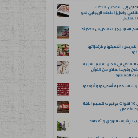
قلق إلى التمكين: الذكاء
ناعي وتعزيز الاتجاه الإيجابي نحو
التعليم
م استراتيجيات التدريس الحديثة
لتدريس : أهميتها ومُرتكزاتها
عها
 النفسي في مجال تعليم العربية
قين بغيرها نماذج من القرآن
بية المعاصرة
يات الشخصية أهميتها و أنواعها
أفضل 10 قنوات يوتيوب لتعليم اللغة
ية للأطفال
ب الإشراف التربوي و أهدافه