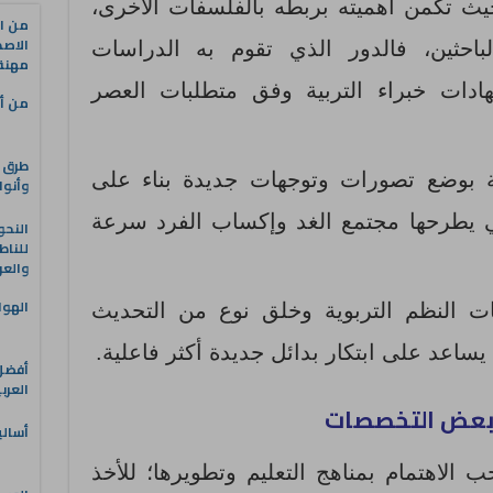
يث تكمن أهميته بربطه بالفلسفات الأخرى،
من ال
الاصط
لباحثين، فالدور الذي تقوم به الدراسات
مهنة 
ادات خبراء التربية وفق متطلبات العصر
من أه
طرق ا
ية بوضع تصورات وتوجهات جديدة بناء على
وأنوا
تي يطرحها مجتمع الغد وإكساب الفرد سرعة
النحو
للناط
والعر
الهوا
ت النظم التربوية وخلق نوع من التحديث
 يساعد على ابتكار بدائل جديدة أكثر فاعلية.
العرب
 بعض التخصصات
أسالي
الاهتمام بمناهج التعليم وتطويرها؛ للأخذ