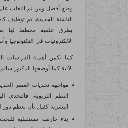
وضع أفضل ومن ثم التغلب على 
الناشئة الجديدة، ثم توظيف كافة
بطرق علمية مخطط لها سلفً
الالكترونيات في التكنولوجيا وأ
كما تكمن أهمية الدراسات المس
الآتية كما أوضحها الدكتور سالم (2018) فيمَ يل
مواجهة تحديات العصر الحدي
النظم التربوية، فالتحدي ا
البشرية كفيل بأن تعظم دور 
بناء خارطة مستقبلية للبحث