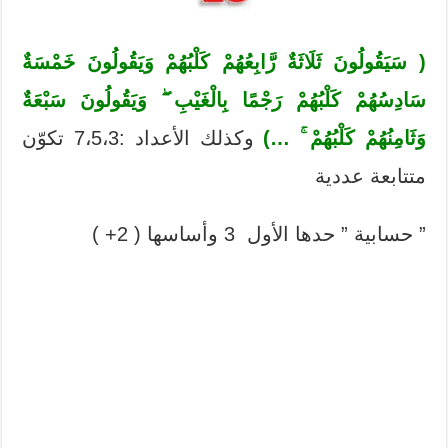
(
سَيَقُولُونَ ثَلَاثَةٌ رَّابِعُهُمْ كَلْبُهُمْ وَيَقُولُونَ خَمْسَةٌ
سَادِسُهُمْ كَلْبُهُمْ رَجْمًا بِالْغَيْبِ ۖ وَيَقُولُونَ سَبْعَةٌ
وَثَامِنُهُمْ كَلْبُهُمْ
…)
وكذلك الأعداد :7،5،3 تكوّن
متتابعة عددية
” حسابية ” حدها الأول 3 وأساسها ( 2+ )