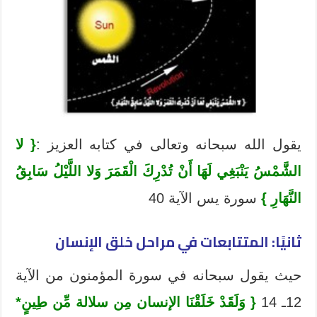
يقول الله سبحانه وتعالى في كتابه العزيز :
{
لا
الشَّمْسُ يَنْبَغِي لَهَا أَنْ تُدْرِكَ الْقَمَرَ وَلا اللَّيْلُ سَابِقُ
النَّهَارِ
}
سورة يس الآية 40
ثانيًا: المتتابعات في مراحل خلق الإنسان
حيث يقول سبحانه في سورة المؤمنون من الآية
12ـ 14
{ وَلَقَدْ خَلَقْنَا الإنسان مِن سلالة مِّن طِينٍ*