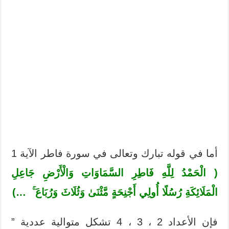
أما في قوله تبارك وتعالى في سورة فاطر الآية 1
(
الْحَمْدُ لِلَّهِ فَاطِرِ السَّمَاوَاتِ وَالْأَرْضِ جَاعِلِ
الْمَلَائِكَةِ رُسُلًا أُولِي أَجْنِحَةٍ مَّثْنَىٰ وَثُلَاثَ وَرُبَاعَ
ۚ
…)
فإن الأعداد 2 ، 3 ، 4 تشكل متوالية عددية ”