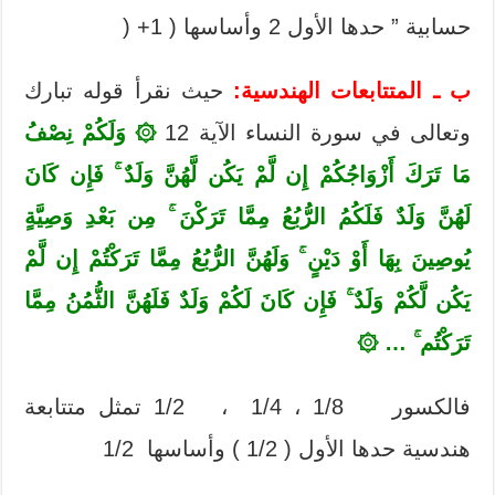
حسابية ” حدها الأول 2 وأساسها ( 1+ (
ب ـ المتتابعات الهندسية:
حيث نقرأ قوله تبارك
وتعالى في سورة النساء الآية 12
۞ وَلَكُمْ نِصْفُ
مَا تَرَكَ أَزْوَاجُكُمْ إِن لَّمْ يَكُن لَّهُنَّ وَلَدٌ ۚ فَإِن كَانَ
لَهُنَّ وَلَدٌ فَلَكُمُ الرُّبُعُ مِمَّا تَرَكْنَ ۚ مِن بَعْدِ وَصِيَّةٍ
يُوصِينَ بِهَا أَوْ دَيْنٍ ۚ وَلَهُنَّ الرُّبُعُ مِمَّا تَرَكْتُمْ إِن لَّمْ
يَكُن لَّكُمْ وَلَدٌ ۚ فَإِن كَانَ لَكُمْ وَلَدٌ فَلَهُنَّ الثُّمُنُ مِمَّا
تَرَكْتُم
… ۞
فالكسور 1/8 ، 1/4 ، 1/2 تمثل متتابعة
هندسية حدها الأول ( 1/2 ) وأساسها 1/2