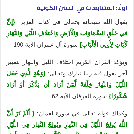
أولًا: المتتابعات في السنن الكونية
يقول الله سبحانه وتعالى في كتابه العزيز:
{إِنَّ
فِي خَلْقِ السَّمَاوَاتِ وَالْأَرْضِ وَاخْتِلَافِ اللَّيْلِ وَالنَّهَارِ
لَآَيَاتٍ لِأُولِي الْأَلْبَابِ}
سورة آل عمران الآية 190
ويؤكد القرآن الكريم اختلاف الليل والنهار بتعبير
آخر يقول فيه ربنا‏ تبارك وتعالى‏:
{وَهُوَ الَّذِي جَعَلَ
اللَّيْلَ وَالنَّهَارَ خِلْفَةً لِّمَنْ أَرَادَ أَن يَذَّكَّرَ أَوْ أَرَادَ
شُكُورًا}
سورة ‏الفرقان الآية 62
وكذلك قوله تعالى في سورة لقمان:
{ أَلَمْ تَرَ أَنَّ
اللَّهَ يُولِجُ اللَّيْلَ فِي النَّهَارِ وَيُولِجُ النَّهَارَ فِي اللَّيْلِ