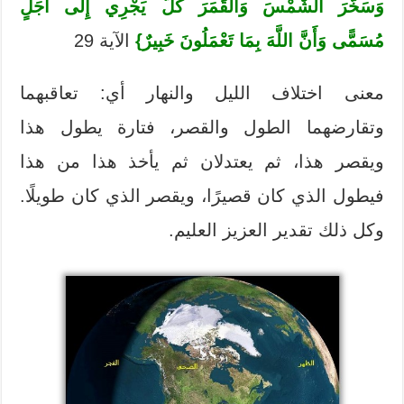
وَسَخَّرَ الشَّمْسَ وَالْقَمَرَ كُلٌّ يَجْرِي إِلَى أَجَلٍ
مُسَمًّى وَأَنَّ اللَّهَ بِمَا تَعْمَلُونَ خَبِيرٌ}
الآية 29
معنى اختلاف الليل والنهار أي: تعاقبهما
وتقارضهما الطول والقصر، فتارة يطول هذا
ويقصر هذا، ثم يعتدلان ثم يأخذ هذا من هذا
فيطول الذي كان قصيرًا، ويقصر الذي كان طويلًا.
وكل ذلك تقدير العزيز العليم.