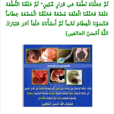
ثُمَّ جَعَلْنَاهُ نُطْفَةً في قَرَارٍ مَّكِينٍ* ثُمَّ خَلَقْنَا النُّطْفَةَ
عَلَقَةً فَخَلَقْنَا الْعَلَقَةَ مُضْغَةً فَخَلَقْنَا الْمُضْغَةَ عِظَاماً
فَكَسَوْنَا الْعِظَامَ لَحْماً ثُمَّ أَنشَأْنَاهُ خَلْقاً آخَرَ فَتَبَارَكَ
اللَّهُ أَحْسَنُ الخالقين}