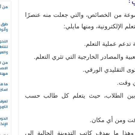
 :
من أه
موعة من الخصائص، والتي جعلت منه عنصرًا
طرق ا
علم الإلكترونية، ومنها مايلي:
وأنوا
النحو
تدعم عملية التعلم.
للناط
والعر
بية والمصادر الخارجية التي تثري التعلم.
من ال
الاصط
توى التقليدي الورقي.
مهنة 
ي وقت.
ما هو
استرا
ت بين الطلاب، حيث يتعلم كل طالب حسب
تعرفو
الترب
الحو
قت ومن أي مكان.
الإلك
وهذا ما يهدف كاتب التدوينة الحالية إلى