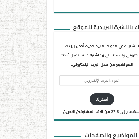
 بالنشرة البريدية للموقع
للاشتراك في مدونة تعليم جديد، أدخل بريدك
لكتروني واضغط على زر "اشترك" لتستقبل أحدث
المواضيع من خلال البريد الإلكتروني.
ان
يد
كتروني
اشترك
ضمام إلى 27.6 من آلاف المشتركين الآخرين
 المواضيع والصفحات