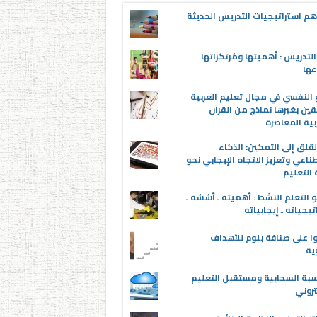
م استراتيجيات التدريس الحديثة
لتدريس : أهميتها ومُرتكزاتها
عها
 النفسي في مجال تعليم العربية
قين بغيرها نماذج من القرآن
بية المعاصرة
قلق إلى التمكين: الذكاء
ناعي وتعزيز الاتجاه الإيجابي نحو
التعليم
 التعلم النشط : أهميته ـ أسُسُه ـ
تيجياته ـ إيجابياته
ا على صنافة بلوم للأهداف
وية
سبة السحابية ومستقبل التعليم
تروني