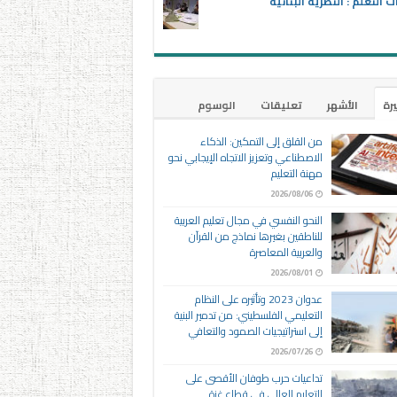
ت التعلم : النظرية البنائية
يرة
الأشهر
تعليقات
الوسوم
من القلق إلى التمكين: الذكاء
الاصطناعي وتعزيز الاتجاه الإيجابي نحو
مهنة التعليم
2026/08/06
النحو النفسي في مجال تعليم العربية
للناطقين بغيرها نماذج من القرآن
والعربية المعاصرة
2026/08/01
عدوان 2023 وتأثيره على النظام
التعليمي الفلسطيني: من تدمير البنية
إلى استراتيجيات الصمود والتعافي
2026/07/26
تداعيات حرب طوفان الأقصى على
التعليم العالي في قطاع غزة