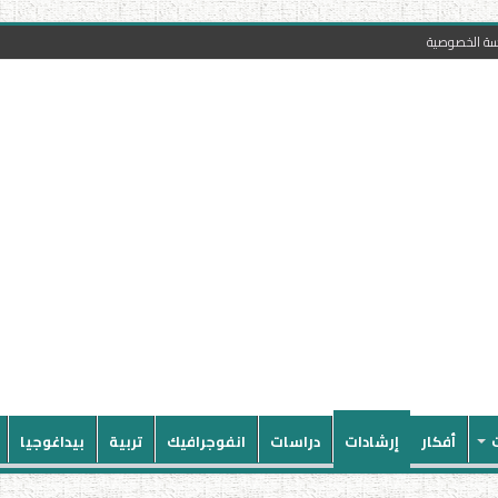
سة الخصوصية
أفكار
إرشادات
دراسات
انفوجرافيك
تربية
بيداغوجيا