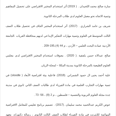
سارة صالح محمد اللحيدان . ( 2019) أثر استخدام المختبر الافتراضي على تحصيل المفاهيم
وتنمية الاتجاه نحو معمل العلوم لدى طلاب المرحلة الثانوية.
شريف بن حامد الشراري . (2017). أثر استخدام المختبر الجاف في تحصيل طلاب الصف
الثالث المتوسط في العلوم وتنمية مهارات التفكير الإبداعي لديهم بمحافظة القريات .الجامعة
الأردنية عمادة البحث العلمي – الأردن ، م 44 (4)،195-209 .
صالح عبدالاه حسن بلفقية .( 2020) . معوقات استخدام المختبر الافتراضي لدى معلمي
العلوم الطبيعية بالمرحلة الثانوية بمدينة المكلا – لمجلة-الريان.
علية أحمد يحيى ال حمود الشمراني .(2018). فاعلية بيئة افتراضية الأبعاد ( sloodle) في
تنمية مهارات التجارب العلمية في مادة الفيزياء لدى طالبات الصف الثاني ثانوي في مدينة
جدة مجلة العلوم التربوية والنفسية – فلسطين ، م 2 (8) ، 56- 73 .
عوض الكريم عبدالحميد محمد سليمان .(2017) . تصميم برنامج تعليمي للمعامل الافتراضية
الموائمة للإنترنت في مادة الفيزياء لطلاب الصف الثالث الثانوي ، رسالة دكتوراه، معهد