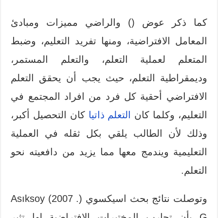
كما ذكر عوض () والراضي مميزات ومبادئ
المعامل الافتراضية، ومنها تفريد التعليم، وضبط
المتعلم لعملية التعلم، والتعلم المستمر،
وديمقراطية التعلم، حيث يجب أن يحقق التعلم
الافتراضي أحقية كل فرد من افراد المجتمع في
التعليم، وكلما كان
التعلم ذاتيا
كان التحصيل أكبر،
وذلك لأن الطالب يلقي بكل ثقله في العملية
التعليمية ويندمج معها مما يزيد من دافعيته نحو
التعلم.
وتوصلت نتائج بحث اسيكسوي (Asıksoy (2007 .
G بأن تجارب المختبرات الافتراضية لها تثير