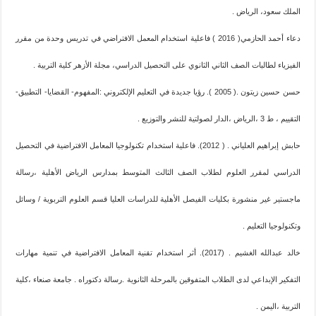
الملك سعود، الرياض .
دعاء أحمد الحازمي( 2016 ) فاعلية استخدام المعمل الافتراضي في تدريس وحدة من مقرر
الفيزياء لطالبات الصف الثاني الثانوي على التحصيل الدراسي، مجلة الأزهر كلية التربية .
حسن حسين زيتون .( 2005 ). رؤيا جديدة في التعليم الإلكتروني :المفهوم- القضايا- التطبيق-
التقييم ، ط 3 ،الرياض ،الدار لصولتية للنشر والتوزيع .
حابش إبراهيم العلياني . ( 2012). فاعلية استخدام تكنولوجيا المعامل الافتراضية في التحصيل
الدراسي لمقرر العلوم لطلاب الصف الثالث المتوسط بمدارس الرياض الأهلية ،رسالة
ماجستير غير منشورة بكليات الفيصل الأهلية للدراسات العليا قسم العلوم التربوية / وسائل
وتكنولوجيا التعليم .
خالد عبدالله الغشيم . (2017). أثر استخدام تقنية المعامل الافتراضية في تنمية مهارات
التفكير الإبداعي لدى الطلاب المتفوقين بالمرحلة الثانوية .رسالة دكتوراه . جامعة صنعاء ،كلية
التربية ،اليمن .