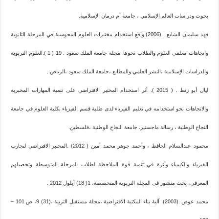
بحوث ودراسات العالم الإسلامي ، جامعة أم درمان الإسلامية.
فهد سليمان الشايع . (2006).واقع استخدام مختبرات العلوم المحوسبة في المرحلة الثانوية
واتجاهات معلمي العلوم والطلاب نحوها .مجلة جامعة الملك سعود . 19 ( 1 ).العلوم التربوية
والدراسات الإسلامية ،النشر العلمي والمطابع ،جامعة الملك سعود ،الرياض .
ليال أبو زنط . ( 2015 ). أثر استخدام المختبر الافتراضي على تنمية المهارات المخبرية
والاتجاهات نحو استخدامه في تعليم الفيزياء لدى طلبة قسم الفيزياء بكلية العلوم في جامعة
النجاح الوطنية ، رسالة ماجستير. جامعة النجاح الوطنية ،فلسطين.
محمود عبدالسلام الحافظ ، وأحمد جوهر محمد أمين ( 2012) .المختبر الافتراضي لتجارب
الفيزياء والكيمياء وأثرة في تنمية قوة الملاحظة لطلاب المرحلة المتوسطة وتحصيلهم
المعرفي، بحث منشور في المجلة التربوية المتخصصة، 1( 18) أيلول 2012 .
محمد عوض .(2003). آلية بناء المكتبة الافتراضية ،مجلة مستقبل التربية ،(31) 9، ص 101 –