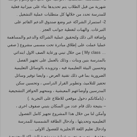
شهرية من قبل الطلاب يتم تحديدها بناء على ميزانية فعلية
للمدرسة تحدد من خلالها كل متطلبات عملية التشغيل .
2- استمرار الشراكة عبر وضع صندوق الدعم القائم على
التبرعات. والهبات لتغطية جوانب العجز .
وإضافة الى ذلك ولتحقيق عملية الشراكة والدعم والمساهمة
عمليا عملت على إطلاق مبادرة تحت مسمى مشروع ( صفي
… My class ) من خلال تبني ورعاية الصف الاول ابتدائي
بالمدرسة بنين وبنات ، وذلك بالعمل على تجهيز الفصل
وتحسين البيئة التعليمية فيه ، وتزويده بالوسائل التعليمية
الضرورية بما في ذلك تقنية العرض ، وايضا توفير وسائل
تحفيز للتلاميذ، وتطوير القرار الدراسي ، وتحسين سكن
المدرسين وأوضاعهم المعيشية ، ومنحهم الحوافز التشجيعية
، (بامكانكم دخول موقعي للاطلاع على التجربة .)
– بنتيجة ذلك قام عدد من السكان بتبني صفوف اخرى ،
وأمكن لنا من خلال هذا المشروع تجهيز كامل الفصول
التعليميه وتحديثها ، وادخال الطاقة الشمسية للمدرسة
وادخال تعليم اللغة الانجليزية للفصول الاولى …
وهذه في تصوري تجربه عملية ونموذحية للشراكة المجتمعية