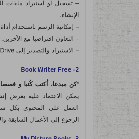
– تسجيل أو استيراد ملفات الف
الإنشاء.
– إمكانية الرسم باستخدام أداة القلم pen tool التي يوفر
– التعاون افتراضيا مع الآخرين.
– الاستيراد والتصدير إلى Google Drive أو غيره.
2- Book Writer Free
“
كن مبدعا، اُكتب كُتبا و قصصا
“
يمكن الاعتماد عليه بغرض إن
العمل على المحتوى بكل سهو
الرجوع إلى الأعمال السابقة وال
3- My Picture Books