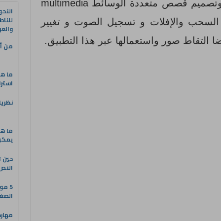
. و يعطيهم فرصة إنشاء وتصميم قصص متعددة الوسائط multimedia
النحو
للناط
السحب والإفلات و تسجيل الصوت و تغيير
والعر
ا التقاط صور واستعمالها عبر هذا التطبيق.
من أه
ما هو
استرا
نظريا
ما هي
يمكن 
حين ت
النص 
5 مو
الصغا
مهارة