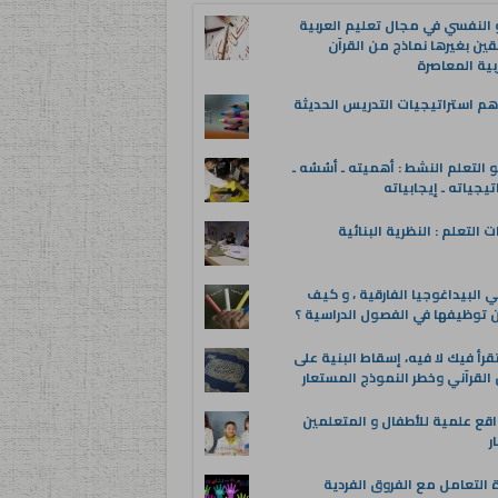
 النفسي في مجال تعليم العربية
قين بغيرها نماذج من القرآن
بية المعاصرة
م استراتيجيات التدريس الحديثة
 التعلم النشط : أهميته ـ أسُسُه ـ
تيجياته ـ إيجابياته
ت التعلم : النظرية البنائية
 البيداغوجيا الفارقية ، و كيف
توظيفها في الفصول الدراسية ؟
قرأ فيك لا فيه، إسقاط البنية على
القرآني وخطر النموذج المستعار
اقع علمية للأطفال و المتعلمين
ر
 التعامل مع الفروق الفردية