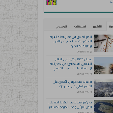
اب
يرة
الأشهر
تعليقات
الوسوم
النحو النفسي في مجال تعليم العربية
للناطقين بغيرها نماذج من القرآن
والعربية المعاصرة
2026/08/01
عدوان 2023 وتأثيره على النظام
التعليمي الفلسطيني: من تدمير البنية
إلى استراتيجيات الصمود والتعافي
2026/07/26
تداعيات حرب طوفان الأقصى على
التعليم العالي في قطاع غزة
2026/07/25
حين تقرأ فيك لا فيه، إسقاط البنية على
النص القرآني وخطر النموذج المستعار
2026/07/24