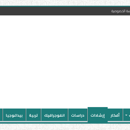
سة الخصوصية
أفكار
إرشادات
دراسات
انفوجرافيك
تربية
بيداغوجيا