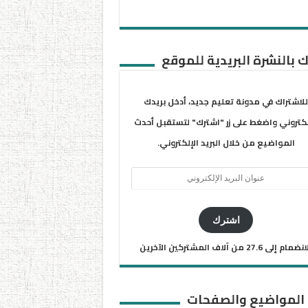
 بالنشرة البريدية للموقع
للاشتراك في مدونة تعليم جديد، أدخل بريدك
لكتروني واضغط على زر "اشترك" لتستقبل أحدث
المواضيع من خلال البريد الإلكتروني.
ان
يد
كتروني
اشترك
ضمام إلى 27.6 من آلاف المشتركين الآخرين
 المواضيع والصفحات