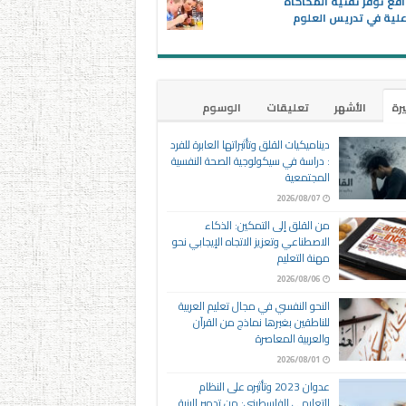
اقع توفر تقنية المحاكاة
علية في تدريس العلوم
يرة
الأشهر
تعليقات
الوسوم
ديناميكيات القلق وتأثيراتها العابرة للفرد
: دراسة في سيكولوجية الصحة النفسية
المجتمعية
2026/08/07
من القلق إلى التمكين: الذكاء
الاصطناعي وتعزيز الاتجاه الإيجابي نحو
مهنة التعليم
2026/08/06
النحو النفسي في مجال تعليم العربية
للناطقين بغيرها نماذج من القرآن
والعربية المعاصرة
2026/08/01
عدوان 2023 وتأثيره على النظام
التعليمي الفلسطيني: من تدمير البنية