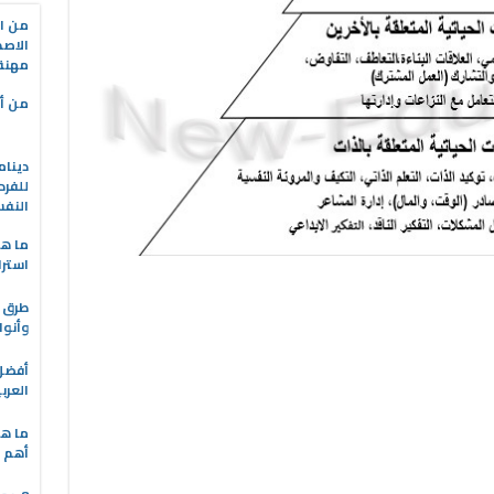
من ال
الاصط
مهنة 
من أه
دينام
للفرد
النف
ما هو
استرا
طرق ا
وأنوا
العرب
ما هي
أهم ا