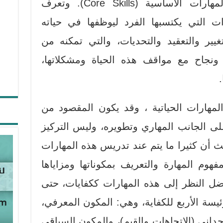
Skills)، وهناك من يسيمها المهارات الأساسية (Core Skills). وتعرف
ارات التي يكتسبها الفرد ليوظفها في حياته
يير والتعقيد والتحديات، والتي تمكنه من
ر ونجاح مع مواقف هذه الحياة ومشكلاتها،
.
مهارات الحياتية ، وقد يكون المقصود من
على الجانب المهاري وتطويره، وليس التركيز
أن كثيرا ما يتم عند تدريس هذه المهارات
وم المهارة والتعريف بمكوناتها ومزاياها
ضل النظر إلى هذه المهارات ككفايات، حتى
رئيسة الأربع للكفاية، وهي: المكون المعرفي،
داني (الاتجاهات والقيم)، والمكون السياقي