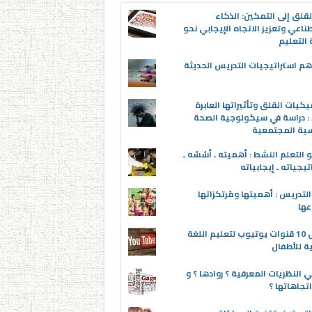
قلق إلى التمكين: الذكاء
ناعي وتعزيز الاتجاه الإيجابي نحو
التعليم
م استراتيجيات التدريس الحديثة
يكيات القلق وتأثيراتها العابرة
 : دراسة في سيكولوجية الصحة
سية المجتمعية
 التعلم النشط : أهميته ـ أسُسُه ـ
تيجياته ـ إيجابياته
لتدريس : أهميتها ومُرتكزاتها
عها
أفضل 10 قنوات يوتيوب لتعليم اللغة
ية للأطفال
 النظريات المعرفية ؟ روادها ؟ و
تجاهاتها ؟