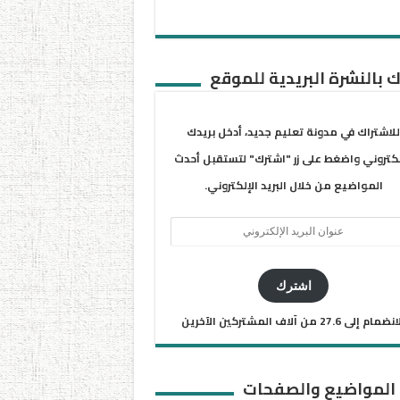
 بالنشرة البريدية للموقع
للاشتراك في مدونة تعليم جديد، أدخل بريدك
لكتروني واضغط على زر "اشترك" لتستقبل أحدث
المواضيع من خلال البريد الإلكتروني.
ان
يد
كتروني
اشترك
ضمام إلى 27.6 من آلاف المشتركين الآخرين
 المواضيع والصفحات