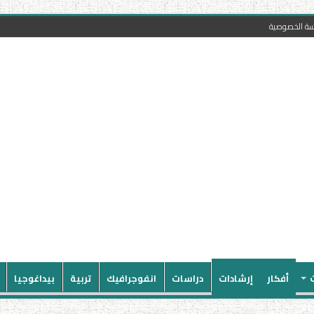
سة الخصوصية
أفكار
إرشادات
دراسات
انفوجرافيك
تربية
بيداغوجيا