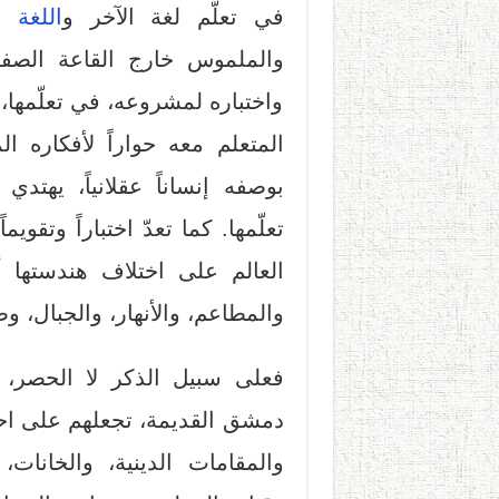
في تعلّم لغة الآخر و
اللغة ا
والملموس خارج القاعة الصفية
واختباره لمشروعه، في تعلّمها،
المتعلم معه حواراً لأفكاره ال
بوصفه إنساناً عقلانياً، يهتدي
تعلّمها. كما تعدّ اختباراً وتقوي
العالم على اختلاف هندستها أو
والمطاعم، والأنهار، والجبال، و
فعلى سبيل الذكر لا الحصر، إ
دمشق القديمة، تجعلهم على اح
والمقامات الدينية، والخانات