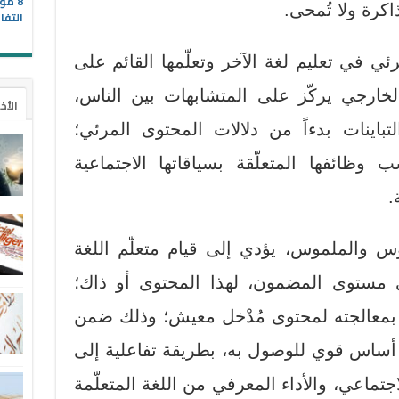
8 مو
اكرة ولا تُمحى.
التفا
ي في تعليم لغة الآخر وتعلّمها القائم على
خارجي يركّز على المتشابهات بين الناس،
الأخ
ينات بدءاً من دلالات المحتوى المرئي؛
 وظائفها المتعلّقة بسياقاتها الاجتماعية
.
 والملموس، يؤدي إلى قيام متعلّم اللغة
لى مستوى المضمون، لهذا المحتوى أو ذاك؛
ته؛ بمعالجته لمحتوى مُدْخل معيش؛ وذلك ضمن
أساس قوي للوصول به، بطريقة تفاعلية إلى
تماعي، والأداء المعرفي من اللغة المتعلّمة