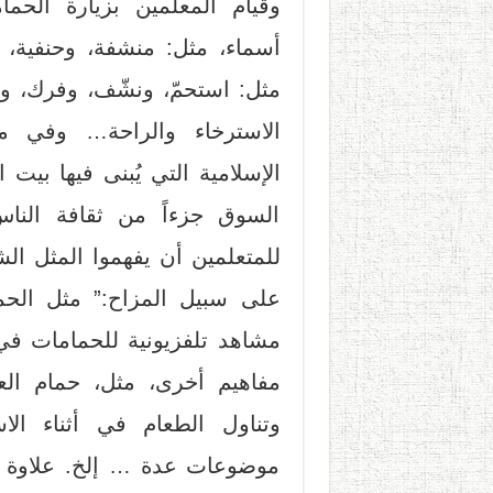
وقيام المعلمين بزيارة الحم
أسماء، مثل: منشفة، وحنفية، 
مثل: استحمّ، ونشّف، وفرك، ول
الاسترخاء والراحة… وفي مس
الإسلامية التي يُبنى فيها بي
السوق جزءاً من ثقافة النا
للمتعلمين أن يفهموا المثل ال
على سبيل المزاح:” مثل الحمام
مشاهد تلفزيونية للحمامات في 
مفاهيم أخرى، مثل، حمام الع
وتناول الطعام في أثناء الا
موضوعات عدة … إلخ. علاوة ع