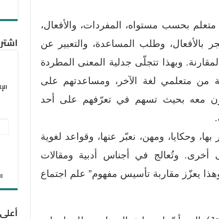
تعلم بحسب مستواه، المفردات، والأفعال،
اشترك
ر بالأفعال، وطلب المساعدة، والتعبير عن
لمقارنة. وبهذا تتجلّى جدلية المعنى المطردة
ية من متعلمي لغة الآخر، ومساعدتهم على
الإ
علون معه بحيث تسهم في تعرّفهم على أحد
.
عنو
بها، وحكايا، ومهن، نعبّر عنها، وقواعد لغوية
البر
الإل
 أخرى. وتُعالج في أجناس أدبية ومقالات
هذا يعزّز مقاربة تأسيس مفهوم” علم اجتماع
الان
أعلى