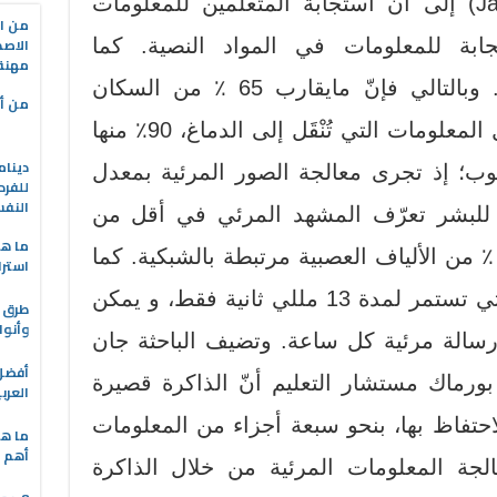
وتشير الباحثة (Jandhyala,2017) إلى أنّ استجابة المتعلمين للمعلومات
من ال
الاصط
جابة للمعلومات في المواد النصية. كما
مهنة 
تساعدهم على تحسين التعلّم. وبالتالي فإنّ مايقارب 65 ٪ من السكان
من أه
متعلمون بصريون. فمن بين كل المعلومات التي تُنْقَل إلى الدماغ، 90٪ منها
دينام
ب؛ إذ تجرى معالجة الصور المرئية بمعدل
للفرد
النف
ما يمكن للبشر تعرّف المشهد المرئي في أقل من
ما هو
10/ من الثانية. كذلك فإنّ 40 ٪ من الألياف العصبية مرتبطة بالشبكية. كما
استرا
يمكن لدماغنا أن يرى الصور التي تستمر لمدة 13 مللي ثانية فقط، و يمكن
طرق ا
وأنوا
عين البشرية تسجيل 36000 رسالة مرئية كل ساعة. وتضيف الباحثة جان
 بورماك مستشار التعليم أنّ الذاكرة قصيرة
العرب
لاحتفاظ بها، بنحو سبعة أجزاء من المعلومات
ما هي
أهم ا
جة المعلومات المرئية من خلال الذاكرة