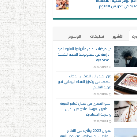
اقع توفر تقنية المحاكاة
علية في تدريس العلوم
يرة
الأشهر
تعليقات
الوسوم
ديناميكيات القلق وتأثيراتها العابرة للفرد
: دراسة في سيكولوجية الصحة النفسية
المجتمعية
2026/08/07
من القلق إلى التمكين: الذكاء
الاصطناعي وتعزيز الاتجاه الإيجابي نحو
مهنة التعليم
2026/08/06
النحو النفسي في مجال تعليم العربية
للناطقين بغيرها نماذج من القرآن
والعربية المعاصرة
2026/08/01
عدوان 2023 وتأثيره على النظام
التعليمي الفلسطيني: من تدمير البنية