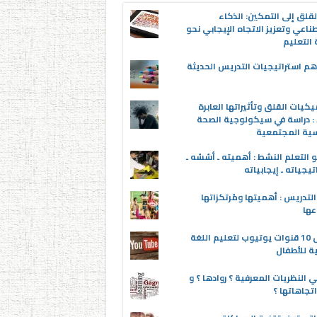
قلق إلى التمكين: الذكاء
ناعي وتعزيز الاتجاه الإيجابي نحو
التعليم
م استراتيجيات التدريس الحديثة
يكيات القلق وتأثيراتها العابرة
 : دراسة في سيكولوجية الصحة
سية المجتمعية
 التعلم النشط : أهميته ـ أسُسُه ـ
تيجياته ـ إيجابياته
لتدريس : أهميتها ومُرتكزاتها
عها
أفضل 10 قنوات يوتيوب لتعليم اللغة
ية للأطفال
 النظريات المعرفية ؟ روادها ؟ و
تجاهاتها ؟