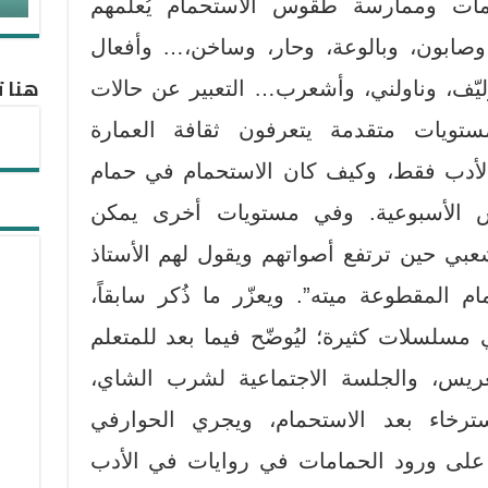
امات وممارسة طقوس الاستحمام يُعلّمهم
وصابون، وبالوعة، وحار، وساخن،… وأفعال
هنا ت
يّف، وناولني، وأشعرب… التعبير عن حالات
تويات متقدمة يتعرفون ثقافة العمارة
ت الأدب فقط، وكيف كان الاستحمام في حمام
س الأسبوعية. وفي مستويات أخرى يمكن
شعبي حين ترتفع أصواتهم ويقول لهم الأستاذ
 المقطوعة ميته”. ويعزّر ما ذُكر سابقاً،
مسلسلات كثيرة؛ ليُوضّح فيما بعد للمتعلم
ريس، والجلسة الاجتماعية لشرب الشاي،
سترخاء بعد الاستحمام، ويجري الحوارفي
لى ورود الحمامات في روايات في الأدب