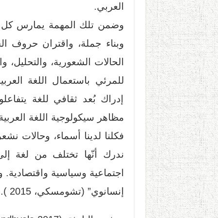
العربي.
وضمن تلك المهمة يمارس كل م
وبناء جملة، واقتران حروف الج
الحالات الشعورية، والتحليل، وا
للمرئي باستعمال اللغة العرب
إدراك بُعد ثقافي للغة يتفا
مظاهر سيكولوجية اللغة العربية
فكلنا لدينا أسماء، وحالات نشعر 
ندرك أنّها تختلف من لغة إلى
اجتماعية وسياسية واقتصادية. و
إنسانوي” (تشومسكي، 2015 ).