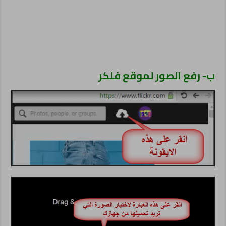
ب- رفع الصور لموقع فلكر