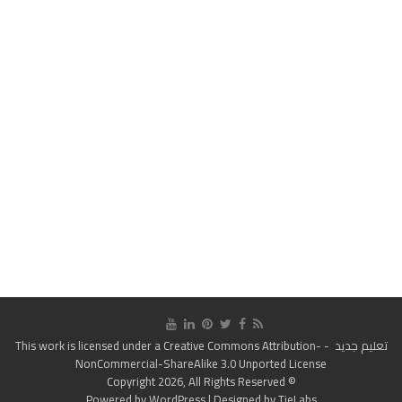
تعليم جديد
- This work is licensed under a
Creative Commons Attribution-
NonCommercial-ShareAlike 3.0 Unported License
© Copyright 2026, All Rights Reserved
Powered by
WordPress
| Designed by
TieLabs