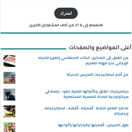
البريد
الإلكتروني
اشترك
الانضمام إلى 27.6 من آلاف المشتركين الآخرين
أعلى المواضيع والصفحات
من القلق إلى التمكين: الذكاء الاصطناعي وتعزيز الاتجاه
الإيجابي نحو مهنة التعليم
من أهم استراتيجيات التدريس الحديثة
ديناميكيات القلق وتأثيراتها العابرة للفرد : دراسة في
سيكولوجية الصحة النفسية المجتمعية
ما هو التعلم النشط : أهميته ـ أسُسُه ـ استراتيجياته ـ
إيجابياته
طرق التدريس : أهميتها ومُرتكزاتها وأنواعها