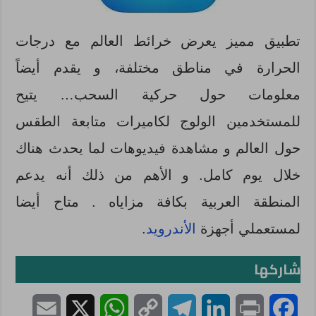
تطبيق مميز يعرض خرائط العالم مع درجات
الحرارة في مناطق مختلفة، و يقدم أيضاً
معلومات حول حركية السحب… يتيح
للمستخدمين الولوج لكاميرات متابعة الطقس
حول العالم و مشاهدة فيديوهات لما يحدث هناك
خلال يوم كامل. و الأهم من ذلك أنه يدعم
المنطقة العربية بكافة مزاياه . متاح أيضا
لمستعملي أجهزة
الأندرويد
.
شاركها
E
X
W
C
T
L
P
F