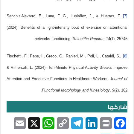
Sanchis-Navarro, E., Luna, F. G., Lupiáñez, J., & Huertas, F.
[7]
(2024). Benefits of a light-intensity bout of exercise on attentional
(1), 25745.‏
14
,
Scientific Reports
networks functioning.
Fischetti, F., Pepe, I., Greco, G., Ranieri, M., Poli, L., Cataldi, S.,
[8]
& Vimercati, L. (2024). Ten-Minute Physical Activity Breaks Improve
Attention and Executive Functions in Healthcare Workers.
Journal of
(2), 102.‏
9
,
Functional Morphology and Kinesiology
شاركها
E
X
W
C
T
L
P
F