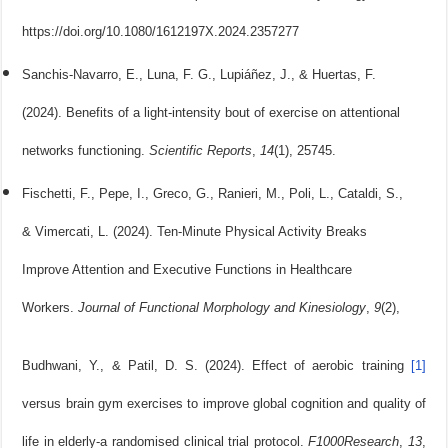
https://doi.org/10.1080/1612197X.2024.2357277
Sanchis-Navarro, E., Luna, F. G., Lupiáñez, J., & Huertas, F.
(2024). Benefits of a light-intensity bout of exercise on attentional
networks functioning.
Scientific Reports
,
14
Fischetti, F., Pepe, I., Greco, G., Ranieri, M., Poli, L., Cataldi, S.,
& Vimercati, L. (2024). Ten-Minute Physical Activity Breaks
Improve Attention and Executive Functions in Healthcare
Workers.
Journal of Functional Morphology and Kinesiology
,
9
(2),
Budhwani, Y., & Patil, D. S. (2024). Effect of aerobic training
[1]
versus brain gym exercises to improve global cognition and quality of
life in elderly-a randomised clinical trial protocol.
F1000Research
,
13
,