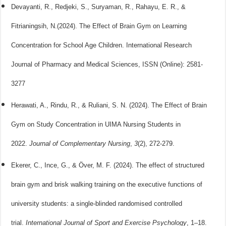
Devayanti, R., Redjeki, S., Suryaman, R., Rahayu, E. R., &
Fitrianingsih, N.(2024). The Effect of Brain Gym on Learning
Concentration for School Age Children.‏ International Research
Journal of Pharmacy and Medical Sciences, ISSN (Online): 2581-
3277
Herawati, A., Rindu, R., & Ruliani, S. N. (2024). The Effect of Brain
Gym on Study Concentration in UIMA Nursing Students in
2022.
Journal of Complementary Nursing
,
3
Ekerer, C., Ince, G., & Över, M. F. (2024). The effect of structured
brain gym and brisk walking training on the executive functions of
university students: a single-blinded randomised controlled
trial.
International Journal of Sport and Exercise Psychology
, 1–18.