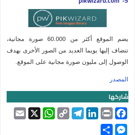
5- pikwizard.com
يضم الموقع أكثر من 60.000 صورة مجانية،
تنضاف إليها يويما العديد من الصور الأخرى بهدف
الوصول إلى مليون صورة مجانية على الموقع.
المصدر
شاركها
E
X
W
C
T
L
P
F
m
h
o
e
i
r
a
S
M