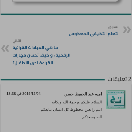
السابق
التعلم التكيفي المعكوس
التالي
ما هي العيادات القرائية
الرقمية ، و كيف تحسن مهارات
القراءة لدى الأطفال؟
2 تعليقات
اميه عبد الحفيظ حسن
2016/12/04 في 13:38
السلام عليكم ورحمة الله وبكاته
انتم رائعين محظوظ كل انسان بتابعكم
الله يسعدكم