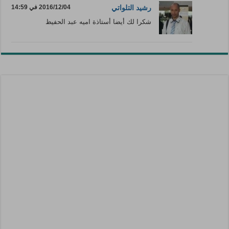
رشيد التلواتي
2016/12/04 في 14:59
شكرا لك أيضا أستاذة اميه عبد الحفيظ