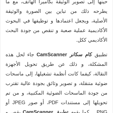
حينها إلى تصوير الوثيقة بكاميرا الهاتف، مع ما
يطرحه ذلك من تباين بين الصورة والوثيقة
الأصلية، ويجعل اعتمادها و توظيفها في البحوث
الأكاديمية عملية صعبة و تنقص من جودة البحث
الأكاديمي ككل.
تطبيق
كام سكانر CamScanner
جاء لحل هذه
المشكلة، و ذلك عن طريق تحويل الأجهزة
النقالة، كيفما كانت أنظمة تشغيلها، إلى ماسحات
ضوئية متنقلة، و تصوير وثائق بجودة عالية تقترب
من جودة الماسحات الضوئية المكتبية، و من تم
تحويلها إلى مستندات PDF، أو صور JPEG أو
PNG… كما يقوم
تطبيق CamScanner
بقص و