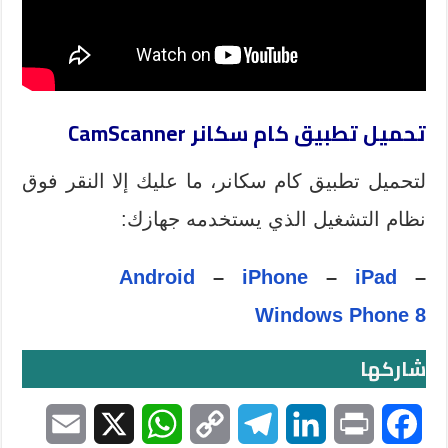
تحميل تطبيق كام سكانر CamScanner
لتحميل تطبيق كام سكانر، ما عليك إلا النقر فوق
نظام التشغيل الذي يستخدمه جهازك:
Android
–
iPhone
–
iPad
–
Windows Phone 8
شاركها
E
X
W
C
T
L
P
F