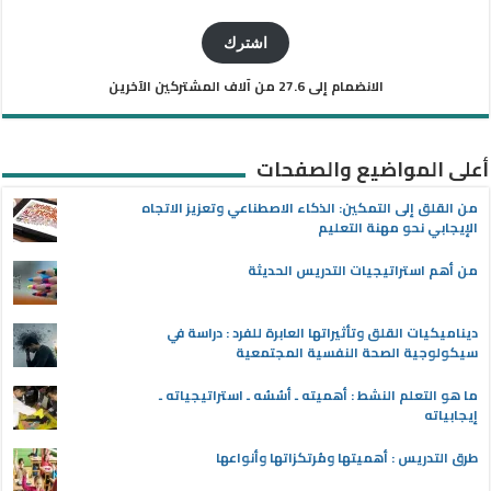
البريد
الإلكتروني
اشترك
الانضمام إلى 27.6 من آلاف المشتركين الآخرين
أعلى المواضيع والصفحات
من القلق إلى التمكين: الذكاء الاصطناعي وتعزيز الاتجاه
الإيجابي نحو مهنة التعليم
من أهم استراتيجيات التدريس الحديثة
ديناميكيات القلق وتأثيراتها العابرة للفرد : دراسة في
سيكولوجية الصحة النفسية المجتمعية
ما هو التعلم النشط : أهميته ـ أسُسُه ـ استراتيجياته ـ
إيجابياته
طرق التدريس : أهميتها ومُرتكزاتها وأنواعها