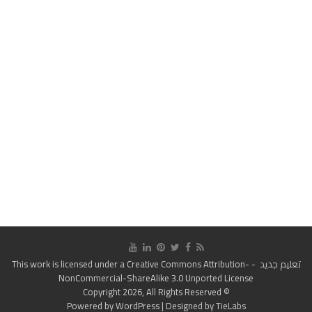
تعليم جديد
- This work is licensed under a
Creative Commons Attribution-
NonCommercial-ShareAlike 3.0 Unported License
© Copyright 2026, All Rights Reserved
Powered by
WordPress
| Designed by
TieLabs