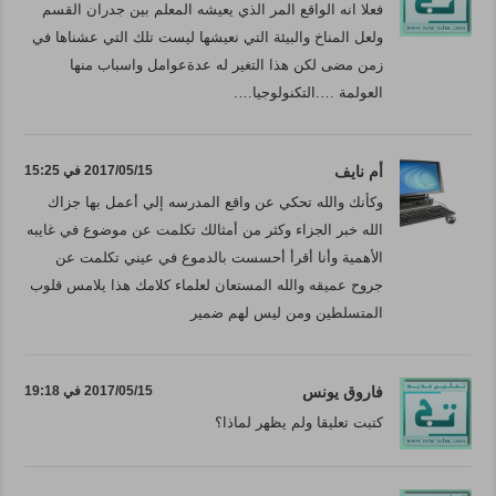
فعلا انه الواقع المر الذي يعيشه المعلم بين جدران القسم
ولعل المناخ والبيئة التي نعيشها ليست تلك التي عشناها في
زمن مضى لكن هذا التغير له عدةعوامل واسباب منها
العولمة ….التكنولوجيا….
أم نايف
2017/05/15 في 15:25
وكأنك والله تحكي عن واقع المدرسه إلي أعمل بها جزاك
الله خبر الجزاء وكثر من أمثالك تكلمت عن موضوع في غايبه
الأهمية وأنا أقرأ أحسست بالدموع في عيني تكلمت عن
جروح عميقه والله المستعان لعلماء كلامك هذا يلامس قلوب
المتسلطين ومن ليس لهم ضمير
فاروق يونس
2017/05/15 في 19:18
كتبت تعليقا ولم يظهر لماذا؟