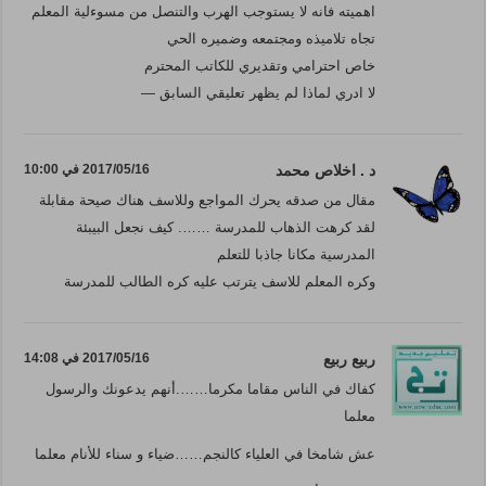
اهميته فانه لا يستوجب الهرب والتنصل من مسوءلية المعلم
تجاه تلاميذه ومجتمعه وضميره الحي
خاص احترامي وتقديري للكاتب المحترم
لا ادري لماذا لم يظهر تعليقي السابق —
د . اخلاص محمد
2017/05/16 في 10:00
مقال من صدقه يحرك المواجع وللاسف هناك صيحة مقابلة
لقد كرهت الذهاب للمدرسة ……. كيف نجعل البيبئة
المدرسية مكانا جاذبا للتعلم
وكره المعلم للاسف يترتب عليه كره الطالب للمدرسة
ربيع ربيع
2017/05/16 في 14:08
كفاك في الناس مقاما مكرما…….أنهم يدعونك والرسول
معلما
عش شامخا في العلياء كالنجم……ضياء و سناء للأنام معلما