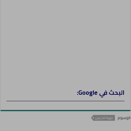
g
e
r
البحث في Google:
الوسوم
مهنة التدريس