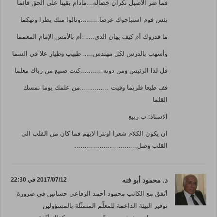
فما ضر الأصيل نكران خصاله…مادام يقينا على الحق قائما
بئس قوم استباحوك عرضا………ونالوا منك بطرا وتهكما
ما قدروك أم كيف يهان الذي……أم بالأمس الإمام المعمما
وأسهب بالدرس لكل مهندس….. طبيب وطيار علا في السما
قل لذا الرئيس ومن دونه………..كنت صنيع من رباك معلما
قف طيعا فلربما وفيت …………..من علمك يوما تمسك
القلما
الاستاذ: ب ربيع
ان يكون الكلام شعرا اونثرا لايهم فما كان من القلب الى
القلب وصل…………………………
د. محمود أبو فنه
2017/07/12 في 22:30
أتّفق مع الكاتب محمود أحمد الرفاعي حسانين في ضرورة
توفير البيئة الداعمة للمعلّم المتمثّلة بالمسؤولين