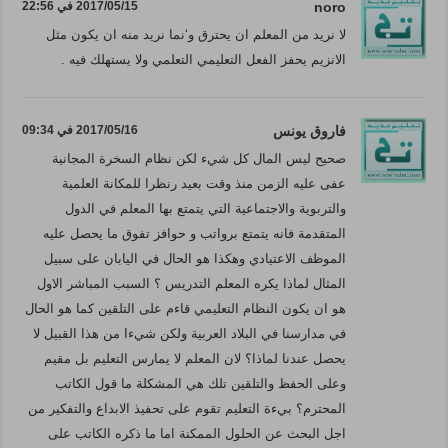
noro
2017/05/15 في 22:56
لا نريد من المعلم ان يحترق و‘نما نريد منه ان يكون مثل
الانزيم يحفز الفعل التعليمي التعلمي ولا يستهلك فيه .
فاروق يونس
2017/05/16 في 09:34
صحيح ليس المال كل شيء لكن نظام السخرة المجانية
عفى عليه الزمن منذ وقت بعيد رنظرا للمكانة العلمية
والتربوية والاجتماعية التي يتمتع بها المعلم في الدول
المتقدمة فانه يتمتع برواتب و حوافز تفوق ما يحصل عليه
الموظف الاعتيادي وهكذا هو الحال في اليابان على سبيل
المثال لماذا يكره المعلم التدريس ؟ السبب المباشر الاول
هو ان يكون النظام التعليمي قاءم على التلقين كما هو الحال
في مدارسنا في البلاد العربية ولكن شيءا من هذا القبيل لا
يحصل عندنا لماذا؟ لان المعلم لا يمارس التعليم بل مقيم
وعلى الحفظ والتلقين تلك هي المشكلة ما قول الكاتب
المحترم؟ بيءة التعليم تقوم على تحفيذ الابداع والتفكير من
اجل البحث عن الحلول الممكنة اما ما ذكره الكاتب على