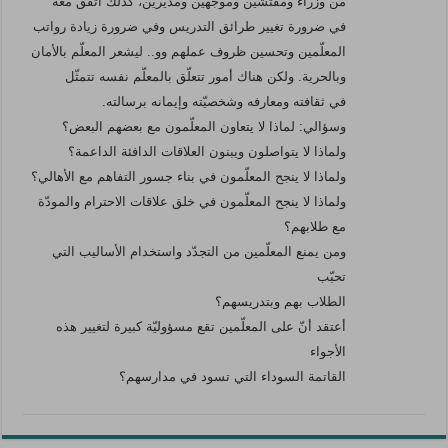
من وزراء ومفتشين وموجّهين ومديرين، كذلك أتّفق معه
في ضرورة تغيير طرائق التدريس وفي ضرورة زيادة رواتب
المعلّمين وتحسين ظروف عملهم وو.. ليشعر المعلّم بالأمان
وبالحرية. ولكن هناك أمور تتعلّق بالمعلّم نفسه تتمثّل
في ثقافته ومعارفه وشخصيّته وإيمانه برسالته.
وسؤالي: لماذا لا يتعاون المعلّمون مع بعضهم البعض؟
ولماذا لا يتواصلون ويبنون العلاقات الدافئة الداعمة؟
ولماذا لا ينجح المعلّمون في بناء جسور التفاهم مع الأهالي؟
ولماذا لا ينجح المعلّمون في خلق علاقات الاحترام والمودّة
مع طلابهم؟
ومن يمنع المعلّمين من التجدّد واستخدام الأساليب التي
تحبّب
الطلاب بهم وبتدريسهم؟
أعتقد أنّ على المعلّمين تقع مسؤوليّة كبيرة لتغيير هذه
الأجواء
القاتمة السوداء التي تسود في مدارسهم؟