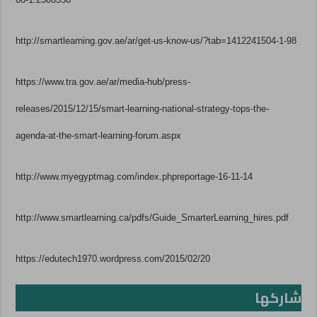
http://smartlearning.gov.ae/ar/get-us-know-us/?tab=1412241504-1-98
https://www.tra.gov.ae/ar/media-hub/press-
releases/2015/12/15/smart-learning-national-strategy-tops-the-
agenda-at-the-smart-learning-forum.aspx
http://www.myegyptmag.com/index.phpreportage-16-11-14
http://www.smartlearning.ca/pdfs/Guide_SmarterLearning_hires.pdf
https://edutech1970.wordpress.com/2015/02/20
شاركها