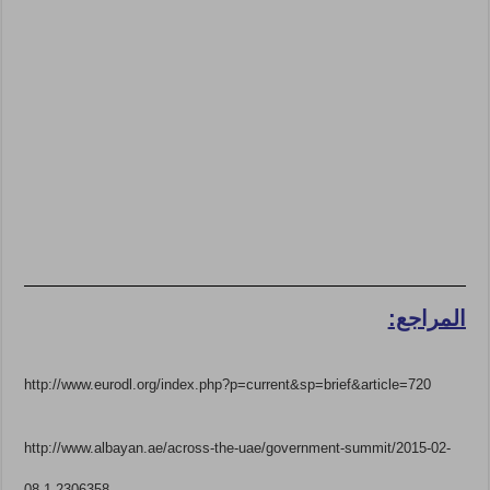
المراجع:
http://www.eurodl.org/index.php?p=current&sp=brief&article=720
http://www.albayan.ae/across-the-uae/government-summit/2015-02-
08-1.2306358