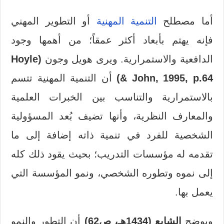
أما مصطلح
التنمية المهنية
أو التطوير المهني
فإنه يهتم بأبعاد أكثر عمقاً؛ من أهمها وجود
الدافعية والاستمرارية. ويرى هويل وجون
(Hoyle
& John, 1995, p.64)
أن التنمية المهنية تتسم
بالاستمرارية والتناسب بين الخبرات العلمية
والمعارف النظرية، وأنها تضيف بُعد المسؤولية
الشخصية للفرد في تنمية ذاته إضافة إلى ما
تقدمه له مؤسسات التدريب؛ بحيث يقود ذلك كله
إلى نموه وتطوره الشخصي، ونمو المؤسسة التي
يعمل بها.
ويوضح
الشايع (1434هـ، ص62)
أن التطور والنمو