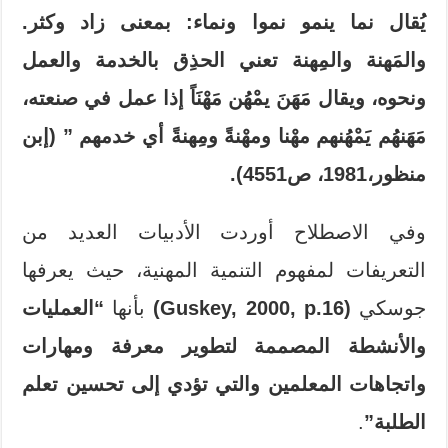
يُقال نما ينمو نموا ونماء: بمعنى زاد وكثر.
والمَهنة والمِهنة تعني الحذِق بالخدمة والعمل
ونحوه، ويقال مَهَنَ يمْهُن مَهْنَاً إذا عمل في صنعته،
مَهَنهُم يَمْهُنهم مهْنا ومهْنةً ومِهنةً أي خدمهم ” (إبن
منظور،1981، ص4551).
وفي الاصطلاح أوردت الأدبيات العديد من
التعريفات لمفهوم التنمية المهنية، حيث يعرفها
جوسكي
(Guskey, 2000, p.16)
بأنها
“العمليات
والأنشطة المصممة لتطوير معرفة ومهارات
واتجاهات المعلمين والتي تؤدي إلى تحسين تعلم
الطلبة”
.