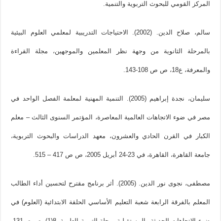
المركز القومي للبحوث التربوية والتنمية.
سالم، صلاح الدين. (2002). الاحتياجات التدريبية لمعلمي العلوم البيئية
بالمرحلة الثانوية من وجهة نظر المعلمين والموجهين، مجلة القراءة
والمعرفة، ع18، ص ص 108-143.
سليمان، نجدة إبراهيم (2005). التنمية المهنية لمعلمة الفصل الواحد في
مصر في ضوء الاتجاهات العالمية المعاصرة، المؤتمر السنوى الثالث – معلم
الكبار في القرن الحادي والعشرون، معهد الدراسات والبحوث التربوية،
جامعة القاهرة، القاهرة، في 23-24 أبريل 2005، ص ص 417 – 515.
مصطفى، نجوى نور الدين. (2005). أثر برنامج مقترح لتحسين أداء الطالب
المعلم بالفرقة الرابعة شعبة التعليم الأساسي الحلقة الابتدائية (العلوم) في
ضوء الاتجاهات الحديثة والمستقبلية، مجلة التربية العلمية، 8(1)، ص ص131-