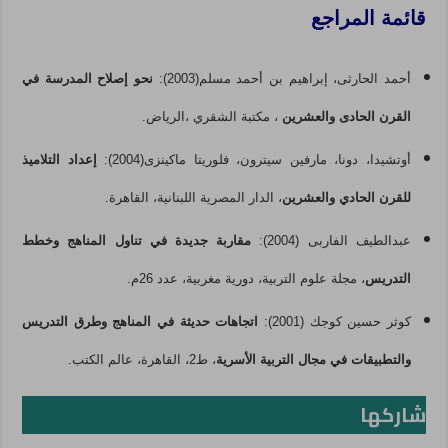
قائمة المراجع
أحمد الحارثى، إبراهيم بن أحمد مسلم(2003):
نحو إصلاح المدرسة في
القرن الحادى والعشرين
، مكتبة الشقري ،الرياض.
أوتشيدا، دونا، مارفين سيترون، فلوريتا ماكينزى(2004):
إعداد التلاميذ
للقرن الحادي والعشرين
، الدار المصرية اللبنانية، القاهرة.
عبدالطيف الفاربى (2004):
مقاربة جديدة في تناول المناهج وخطط
التدريس
، مجلة علوم التربية، دورية مغربية، عدد 26م.
كوثر حسين كوجك (2001):
اتجاهات حديثة في المناهج وطرق التدريس
والتطبيقات في مجال التربية الأسرية
، ط2، القاهرة، عالم الكتب.
شاركها