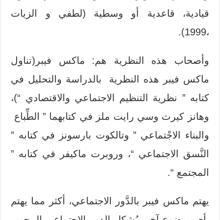
قيادية، قاعدية أو وسطية (لطفي و الزيات
،1999).
وأصحاب هذه النظرية هم: ماكس فيبر(تناول
ماكس فيبر هذه النظرية بالدراسة والتحليل في
كتابه ” نظرية التنظيم الاجتماعي والاقتصادي “)،
وهانز كيرث وسي رايت ملز في كتابهما ” الطِّباع
والبناء الاجْتماعي ” وتالكوت بارسونز في كتابه ”
النَّسق الاجتماعي “، وروبرت ماكيفر في كتابه ”
المجتمع “.
يهتم ماكس فيبر بالدَّور الاجتماعي، أكثر مما يهتم
بأي موضوع آخر. يُشكل الدور الاجتماعي المِحور