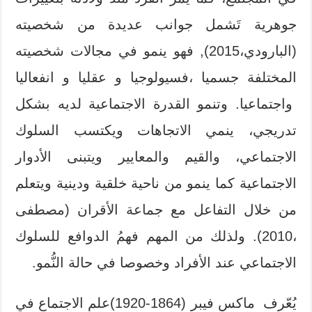
جوهرية تَشمل جوانب عديدة من شخصيته
(البارودي،2015), فهو ينمو في مجالات شخصيته
المختلفة جسميا ،فسيولوجيا و عقليا و انفعاليا
واجتماعيا. وتنمو القدرة الاجتماعية لديه بشكل
تدريجي، ينمي الاتجاهات ويكتسب السلوك
الاجتماعي، والقيم والمعايير ويتبنى الأدوار
الاجتماعية كما ينمو من ناحية خلقية ودينية ويتعلم
من خلال التفاعل مع جماعة الأقران (مصطفى
،2010). ولذلك من المهم فهمُ الدوافع للسلوك
الاجتماعي عند الأفراد وخصوصا في حالة النُّمو.
يُعّرف ماكس فيبر (1864-1920)علم الاجتماع في