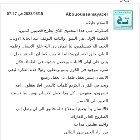
Abououssamayacer
2023/08/15 في 07:27
السلام عليكم
اشكركم على هذا المحتوى الذي يطرح قضيتين اثنتين،
القضية الاولى هي النمو ، والثانية التوقف عند الحالة الاولى،
الحمد لله كمسلمين، لنا ايمان بان الله خلق الانسان وعلمه
البيان، خلق الانسان وهداه النجمين، كما ان الله عز وجل
يثني على اولي الالباب، ويحصل خشيته في العلماء، فكل
شيء موجود في الكون ينمو ويتطور، ولولا هذه الفكرة لبقي
الانسان يسير بعقل طفل بل بعقل رضيع
ونجد في القران الكريم كلمات كالتدبر، افلا تعقلون، افلا
تبصرون، يفقهون،.. كل هذا يجعل الانسان يؤمن بما تسمية
التغيير الى الاحسن
فالانسان بدأ بصنع المقلاع فالمنجانيق الى ان وصل الى
الصاروخ العابر للقارات
واختم تعليقي هذا ب
من اراد العلى سهر الليالي