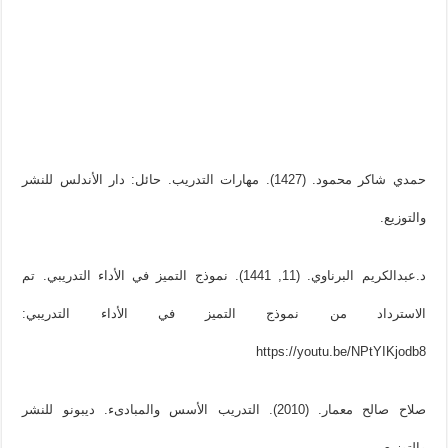
حمدي شاكر محمود. (1427). مهارات التدريب. حائل: دار الأندلس للنشر
والتوزيع.
د.عبدالكريم البرناوي. (11, 1441). نموذج التميز في الأداء التدريبي. تم
الاسترداد من نموذج التميز في الأداء التدريبي:
https://youtu.be/NPtYIKjodb8
صلاح صالح معمار. (2010). التدريب الأسس والمبادىء. ديبونو للنشر
والتوزيع.