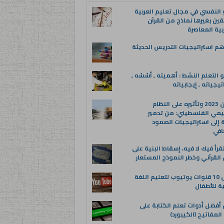
 النفسي في مجال تعليم العربية
قين بغيرها نماذج من القرآن
بية المعاصرة
م استراتيجيات التدريس الحديثة
 التعلم النشط : أهميته ـ أسُسُه ـ
تيجياته ـ إيجابياته
عدوان 2023 وتأثيره على النظام
يمي الفلسطيني: من تدمير
ة إلى استراتيجيات الصمود
افي
قرأ فيك لا فيه، إسقاط البنية على
القرآني وخطر النموذج المستعار
أفضل 10 قنوات يوتيوب لتعليم اللغة
ية للأطفال
 أفضل أدوات تعلم الكتابة على
المفاتيح (الكيبورد)