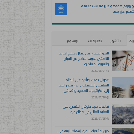
برنامج زووم zoom و طريقة استخدامه
تعلم عن بعد
يرة
الأشهر
تعليقات
الوسوم
النحو النفسي في مجال تعليم العربية
للناطقين بغيرها نماذج من القرآن
والعربية المعاصرة
2026/08/01
عدوان 2023 وتأثيره على النظام
التعليمي الفلسطيني: من تدمير البنية
إلى استراتيجيات الصمود والتعافي
2026/07/26
تداعيات حرب طوفان الأقصى على
التعليم العالي في قطاع غزة
2026/07/25
حين تقرأ فيك لا فيه، إسقاط البنية على