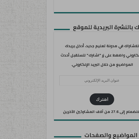
 بالنشرة البريدية للموقع
للاشتراك في مدونة تعليم جديد، أدخل بريدك
لكتروني واضغط على زر "اشترك" لتستقبل أحدث
المواضيع من خلال البريد الإلكتروني.
ان
يد
كتروني
اشترك
ضمام إلى 27.6 من آلاف المشتركين الآخرين
 المواضيع والصفحات