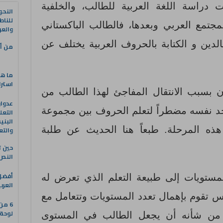
 دراسة اللغة العربية للطالب، والخلفية
النحو
للناط
لمجتمع العربي وبعدها، فالطالب الباكستاني
والعر
لدين و الكتابة بالحروف العربية يختلف عن
من أه
ما هو
استرا
 بسبب الانتقال المفاجئ لهذا الطالب من
يجد نفسه مضطراً لتعلم الحروف بين مجموعة
التعل
البني
هذه المرحلة. طبعاً هنا الحديث عن طلبة
والتع
حين ت
النص 
مستويات إلى طبيعة التعلم الذي تعرض له
العرب
 تقوم بإهمال تعدد المستويات وتتعامل مع
6 من
لوحة 
ا من شأنه أن يجعل الطالب في المستوى