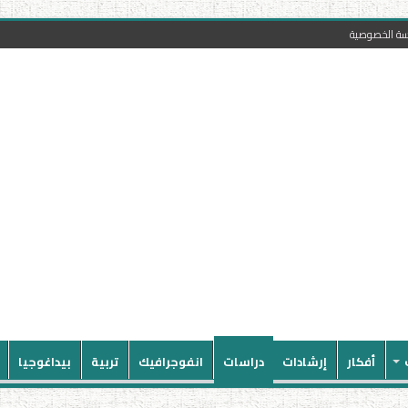
سة الخصوصية
أفكار
إرشادات
دراسات
انفوجرافيك
تربية
بيداغوجيا