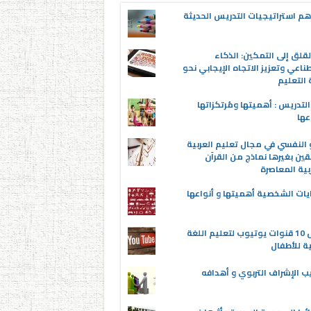
م استراتيجيات التدريس الحديثة
قلق إلى التمكين: الذكاء
ناعي وتعزيز الاتجاه الإيجابي نحو
التعليم
لتدريس : أهميتها ومُرتكزاتها
عها
 النفسي في مجال تعليم العربية
قين بغيرها نماذج من القرآن
بية المعاصرة
يات الشخصية أهميتها و أنواعها
أفضل 10 قنوات يوتيوب لتعليم اللغة
ية للأطفال
ب الإشراف التربوي و أهدافه