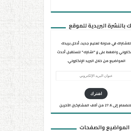
 بالنشرة البريدية للموقع
للاشتراك في مدونة تعليم جديد، أدخل بريدك
لكتروني واضغط على زر "اشترك" لتستقبل أحدث
المواضيع من خلال البريد الإلكتروني.
ان
يد
كتروني
اشترك
ضمام إلى 27.6 من آلاف المشتركين الآخرين
 المواضيع والصفحات