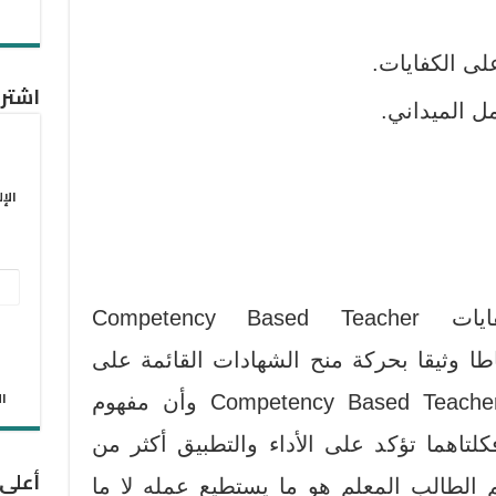
لى الكفايات.
اشترك
مل الميداني.
الإ
عنو
البر
وبذلك فإن التربية بالكفايات Competency Based Teacher
الإل
ا وثيقا بحركة منح الشهادات القائمة على
الان
وأن مفهوم
كلتاهما تؤكد على الأداء والتطبيق أكثر من
أعلى
 الطالب المعلم هو ما يستطيع عمله لا ما