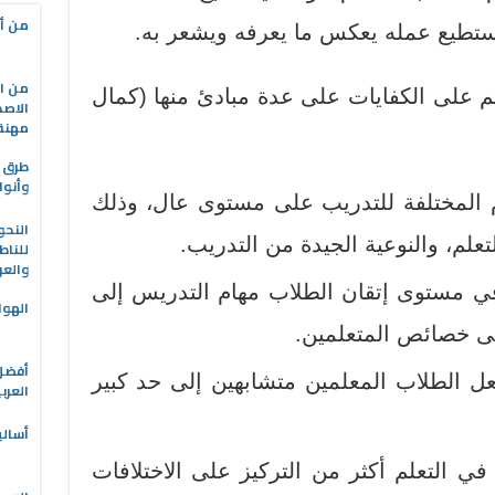
من أه
يستطيع عمله يعكس ما يعرفه ويشعر به.
من ال
ئم على الكفايات على عدة مبادئ منها (كمال
الاصط
مهنة 
طرق ا
وأنوا
م المختلفة للتدريب على مستوى عال، وذلك
النحو
لتعلم، والنوعية الجيدة من التدريب.
للناط
والعر
في مستوى إتقان الطلاب مهام التدريس إلى
الهوا
لى خصائص المتعلمين.
جعل الطلاب المعلمين متشابهين إلى حد كبير
العرب
أسالي
في التعلم أكثر من التركيز على الاختلافات