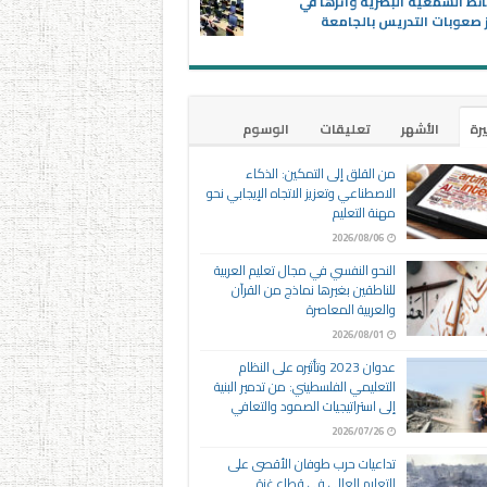
ئط السمعية البصرية وأثرها في
 صعوبات التدريس بالجامعة
يرة
الأشهر
تعليقات
الوسوم
من القلق إلى التمكين: الذكاء
الاصطناعي وتعزيز الاتجاه الإيجابي نحو
مهنة التعليم
2026/08/06
النحو النفسي في مجال تعليم العربية
للناطقين بغيرها نماذج من القرآن
والعربية المعاصرة
2026/08/01
عدوان 2023 وتأثيره على النظام
التعليمي الفلسطيني: من تدمير البنية
إلى استراتيجيات الصمود والتعافي
2026/07/26
تداعيات حرب طوفان الأقصى على
التعليم العالي في قطاع غزة