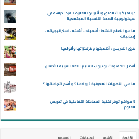
ديناميكيات القلق وتأثيراتها العابرة للفرد : دراسة في
سيكولوجية الصحة النفسية المجتمعية
ما هو التعلم النشط : أهميته ـ أسُسُه ـ استراتيجياته ـ
إيجابياته
طرق التدريس : أهميتها ومُرتكزاتها وأنواعها
أفضل 10 قنوات يوتيوب لتعليم اللغة العربية للأطفال
ما هي النظريات المعرفية ؟ روادها ؟ و أهم اتجاهاتها ؟
8 مواقع توفر تقنية المحاكاة التفاعلية في تدريس
العلوم
الأخيرة
الأشهر
تعليقات
الوسوم