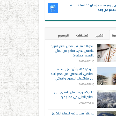
برنامج زووم zoom و طريقة استخدامه
تعلم عن بعد
يرة
الأشهر
تعليقات
الوسوم
النحو النفسي في مجال تعليم العربية
للناطقين بغيرها نماذج من القرآن
والعربية المعاصرة
2026/08/01
عدوان 2023 وتأثيره على النظام
التعليمي الفلسطيني: من تدمير البنية
إلى استراتيجيات الصمود والتعافي
2026/07/26
تداعيات حرب طوفان الأقصى على
التعليم العالي في قطاع غزة
2026/07/25
حين تقرأ فيك لا فيه، إسقاط البنية على