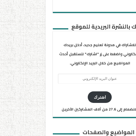
 بالنشرة البريدية للموقع
للاشتراك في مدونة تعليم جديد، أدخل بريدك
لكتروني واضغط على زر "اشترك" لتستقبل أحدث
المواضيع من خلال البريد الإلكتروني.
ان
يد
كتروني
اشترك
ضمام إلى 27.6 من آلاف المشتركين الآخرين
 المواضيع والصفحات