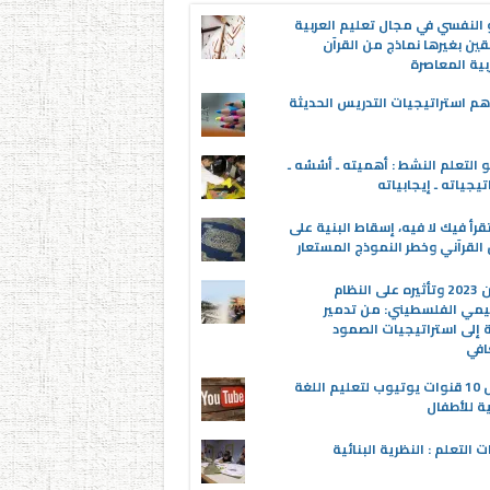
 النفسي في مجال تعليم العربية
قين بغيرها نماذج من القرآن
بية المعاصرة
م استراتيجيات التدريس الحديثة
 التعلم النشط : أهميته ـ أسُسُه ـ
تيجياته ـ إيجابياته
قرأ فيك لا فيه، إسقاط البنية على
القرآني وخطر النموذج المستعار
عدوان 2023 وتأثيره على النظام
يمي الفلسطيني: من تدمير
ة إلى استراتيجيات الصمود
افي
أفضل 10 قنوات يوتيوب لتعليم اللغة
ية للأطفال
ت التعلم : النظرية البنائية