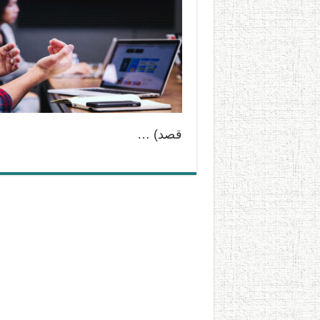
قصد) …