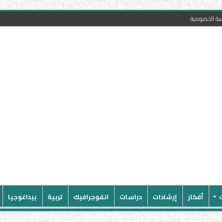
سة الخصوصية
أفكار
إرشادات
دراسات
انفوجرافيك
تربية
بيداغوجيا