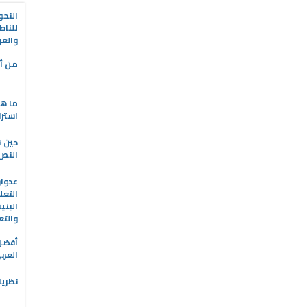
النحو
للناط
والعر
من أه
ما هو
استرا
حين ت
النص 
التعل
البني
والتع
العرب
نظريا